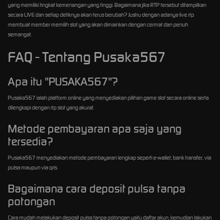
yang memiliki tingkat kemenangan yang tinggi. Bagaimana jika RTP tersebut ditampilkan
secara LIVE dan setiap detiknya akan terus berubah? Justru dengan adanya live rtp
membuat member memilih slot yang akan dimainkan dengan cermat dan penuh
semangat.
FAQ - Tentang Pusaka567
Apa itu "PUSAKA567"?
Pusaka567 ialah platform online yang menyediakan pilihan game slot secara online serta
dilengkapi dengan rtp slot yang akurat.
Metode pembayaran apa saja yang
tersedia?
Pusaka567 menyediakan metode pembayaran lengkap seperti e-wallet, bank transfer, via
pulsa maupun via qris.
Bagaimana cara deposit pulsa tanpa
potongan
Cara mudah melakukan deposit pulsa tanpa potongan yaitu daftar akun, kemudian lakukan