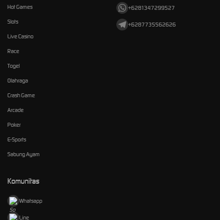
Hot Games
+6281347299527
Slots
+6287735562626
Live Casino
Race
Togel
Olahraga
Crash Game
Arcade
Poker
E-Sports
Sabung Ayam
Komunitas
Whatsapp
Line