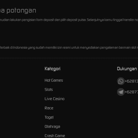
pa potongan
dian lakukan pengisian form deposit dan pilih deposit pulsa. Selanjutnya kamu tinggal transfer 
 terbaik di Indonesia yang sudah memiliki izin resmi untuk menyediakan pengalaman bermain slot
Kategori
Dukungan
Hot Games
+6281
Slots
+6287
Live Casino
Race
Togel
Olahraga
Crash Game