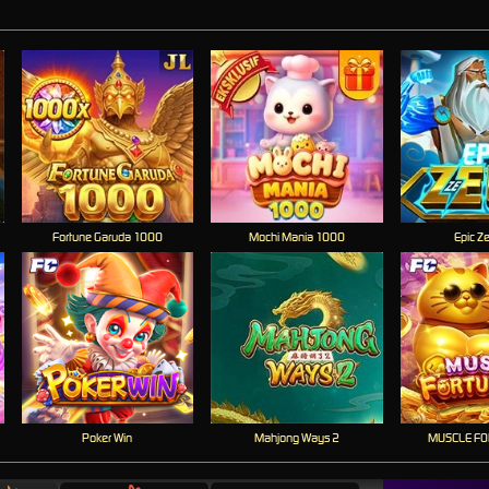
Fortune Garuda 1000
Mochi Mania 1000
Epic Z
Poker Win
Mahjong Ways 2
MUSCLE FO