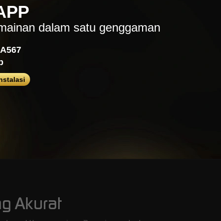
APP
rmainan dalam satu genggaman
A567
p
nstalasi
ng Akurat