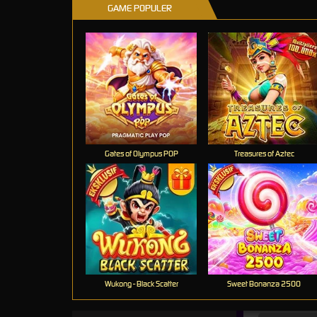
GAME POPULER
Gates of Olympus POP
Treasures of Aztec
Wukong - Black Scatter
Sweet Bonanza 2500