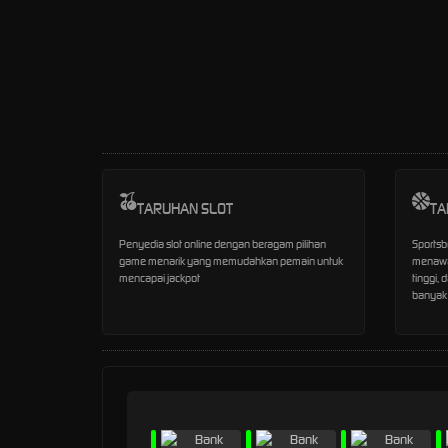
TARUHAN SLOT
TA
Penyedia slot online dengan beragam pilihan
Sportsb
game menarik yang memudahkan pemain untuk
menawar
mencapai jackpot
tinggi,
banyak 