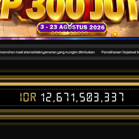
on maaf atas ketidaknyamanan yang mungkin ditimbulkan.
Pemeliharaan Terjadwal: MarbleX pa
IDR
12,671,503,337