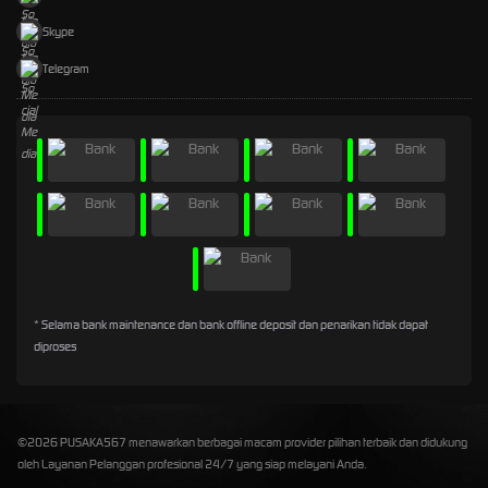
Skype
Telegram
* Selama bank maintenance dan bank offline deposit dan penarikan tidak dapat
diproses
©2026 PUSAKA567 menawarkan berbagai macam provider pilihan terbaik dan didukung
oleh Layanan Pelanggan profesional 24/7 yang siap melayani Anda.