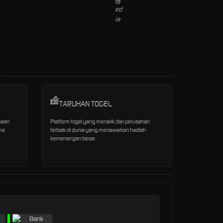
TARUHAN TOGEL
haan
Platform togel yang menarik dari perusahan
ame
terbaik di dunia yang menawarkan hadiah
kemenangan besar