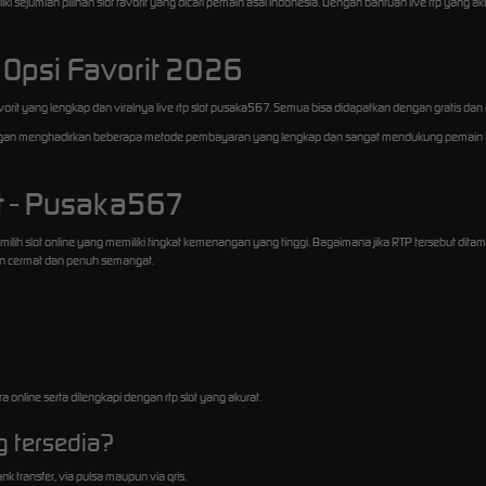
ki sejumlah pilihan slot favorit yang dicari pemain asal Indonesia. Dengan bantuan live rtp ya
Opsi Favorit 2026
favorit yang lengkap dan viralnya live rtp slot pusaka567. Semua bisa didapatkan dengan gratis d
n menghadirkan beberapa metode pembayaran yang lengkap dan sangat mendukung pemain asal
t - Pusaka567
 slot online yang memiliki tingkat kemenangan yang tinggi. Bagaimana jika RTP tersebut ditamp
an cermat dan penuh semangat.
online serta dilengkapi dengan rtp slot yang akurat.
 tersedia?
transfer, via pulsa maupun via qris.