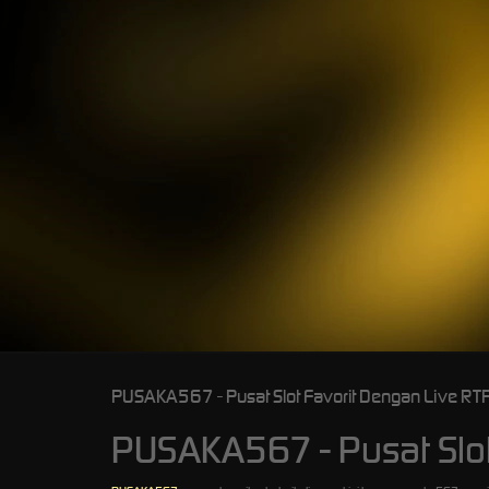
f****y
IDR
7,257,000.00
Gates of Olympus Super
Scatter
f****y
IDR
7,196,400.00
Gates of Olympus 1000
f****y
IDR
6,397,500.00
Gates of Olympus 1000
f****y
IDR
6,185,600.00
Gates of Olympus 1000
f****y
IDR
5,416,000.00
PUSAKA567 - Pusat Slot Favorit Dengan Live RTP
Gates of Olympus 1000
PUSAKA567 - Pusat Slot