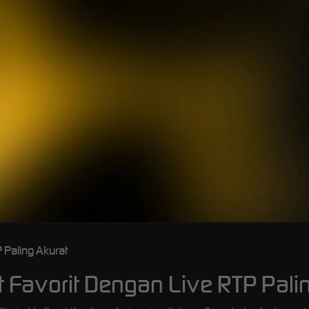
 Paling Akurat
 Favorit Dengan Live RTP Pali