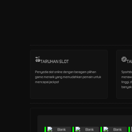
TARUHAN SLOT
TA
Penyedia slot online dengan beragam pilihan
Sportsb
game menarik yang memudahkan pemain untuk
menawar
mencapai jackpot
tinggi,
banyak 