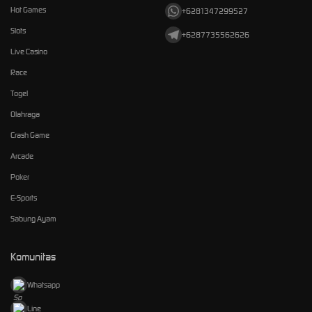
Hot Games
+6281347299527
Slots
+6287735562626
Live Casino
Race
Togel
Olahraga
Crash Game
Arcade
Poker
E-Sports
Sabung Ayam
Komunitas
Whatsapp
Line