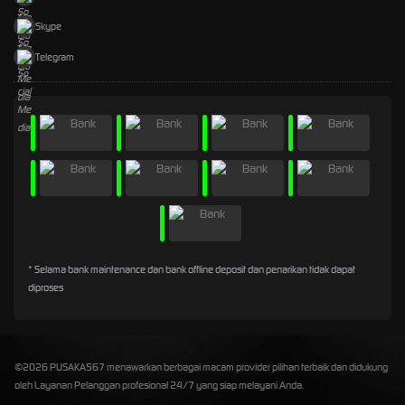
Skype
Telegram
* Selama bank maintenance dan bank offline deposit dan penarikan tidak dapat
diproses
©2026 PUSAKA567 menawarkan berbagai macam provider pilihan terbaik dan didukung
oleh Layanan Pelanggan profesional 24/7 yang siap melayani Anda.