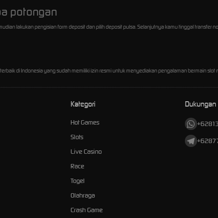
pa potongan
dian lakukan pengisian form deposit dan pilih deposit pulsa. Selanjutnya kamu tinggal transfer 
 terbaik di Indonesia yang sudah memiliki izin resmi untuk menyediakan pengalaman bermain slot
Kategori
Dukungan
Hot Games
+6281
Slots
+6287
Live Casino
Race
Togel
Olahraga
Crash Game