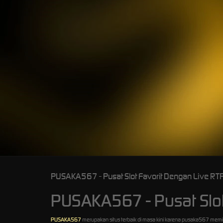
Wild West Gold Megaways
pusakab****7
IDR
1,088,500.00
Mahjong Wins 3 – Black
Scatter
pen****3
IDR
1,048,860.00
Gates of Olympus 1000
s****y
IDR
838,800.00
Gates of Olympus Super
Scatter
erik****8
IDR
812,790.00
Starlight Princess™ 1000
PUSAKA567 - Pusat Slot Favorit Dengan Live RTP
ho****2
IDR
758,200.00
PUSAKA567 - Pusat Slot
Mahjong Wins 2
PUSAKA567
merupakan situs terbaik di masa kini karena pusaka567 memili