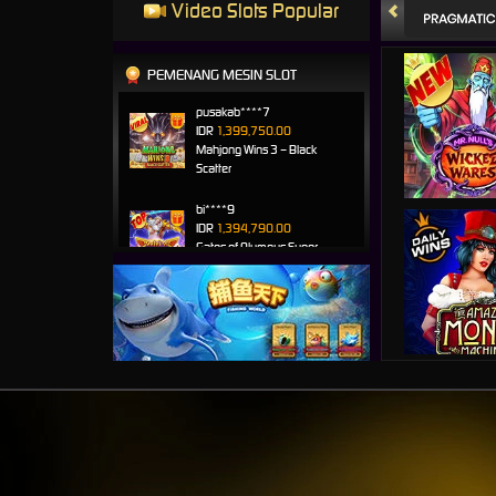
Video Slots Popular
PEMENANG MESIN SLOT
pusakab****7
IDR
1,399,750.00
Mahjong Wins 3 – Black
Scatter
bi****9
IDR
1,394,790.00
Gates of Olympus Super
Scatter
ho****2
IDR
1,219,400.00
Mahjong Wins 2
123****8
IDR
1,205,400.00
Starlight Princess
qhoi****6
IDR
1,196,800.00