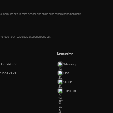
nominal pulsa sesuai form deposit dan saldo akan masuk beberapa detik
 menggunakan saldo pulsa sebagai uang asli.
Komunitas
347299527
Whatsapp
735562626
Line
Skype
Telegram