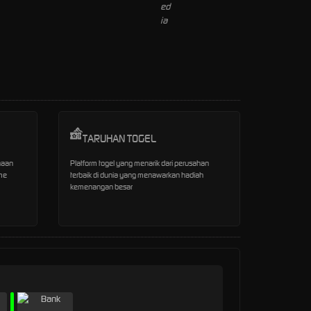
TARUHAN TOGEL
haan
Platform togel yang menarik dari perusahan
ame
terbaik di dunia yang menawarkan hadiah
kemenangan besar