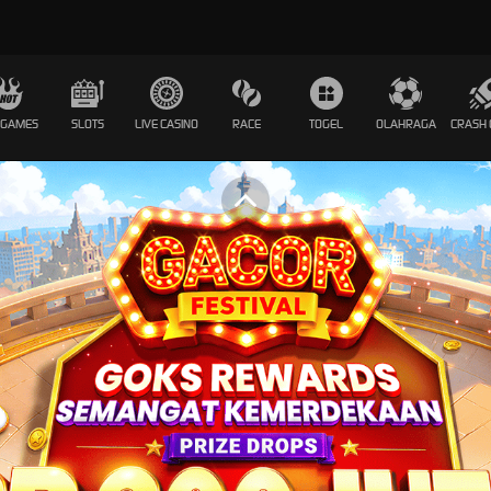
 GAMES
SLOTS
LIVE CASINO
RACE
TOGEL
OLAHRAGA
CRASH