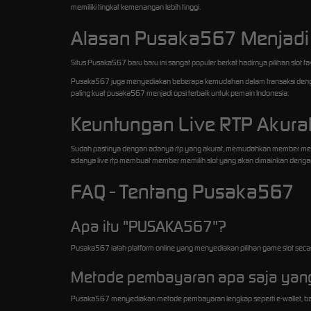
memiliki tingkat kemenangan lebih tinggi.
Alasan Pusaka567 Menjadi 
Situs Pusaka567 baru baru ini sangat populer berkat hadirnya pilihan slot 
Pusaka567 juga menyediakan beberapa kemudahan dalam transaksi denga
paling kuat pusaka567 menjadi opsi terbaik untuk pemain Indonesia.
Keuntungan Live RTP Akura
Sudah pastinya dengan adanya rtp yang akurat, memudahkan member memilih
adanya live rtp membuat member memilih slot yang akan dimainkan deng
FAQ - Tentang Pusaka567
Apa itu "PUSAKA567"?
Pusaka567 ialah platform online yang menyediakan pilihan game slot secara 
Metode pembayaran apa saja yang
Pusaka567 menyediakan metode pembayaran lengkap seperti e-wallet, bank 