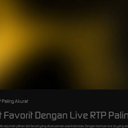
 Paling Akurat
 Favorit Dengan Live RTP Pali
ki sejumlah pilihan slot favorit yang dicari pemain asal Indonesia. Dengan bantuan live rtp ya