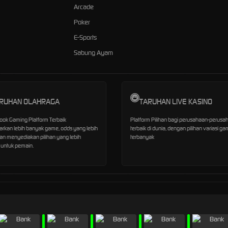
Arcade
Poker
E-Sports
Sabung Ayam
RUHAN OLAHRAGA
TARUHAN LIVE KASINO
ook Gaming Platform Terbaik
Platform Pilihan bagi perusahaan-perusa
kan lebih banyak game, odds yang lebih
terbaik di dunia, dengan pilihan variasi g
 dan menyediakan pilihan yang lebih
terbanyak
untuk pemain.