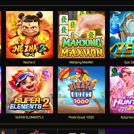
Nezha 2
Mahjong MaxWin
Epic Z
SUPER ELEMENTS 2
Pirate Quest 1000
Kpop Hun