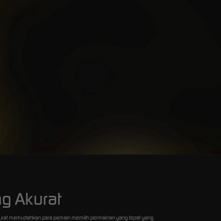
Pindai kod
untuk Un
Android 
ng Akurat
ng akurat memudahkan para pemain memilih permainan yang tepat yang