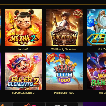
Nezha 2
Wild Bounty Showdown
Epic Z
SUPER ELEMENTS 2
Pirate Quest 1000
Wild B