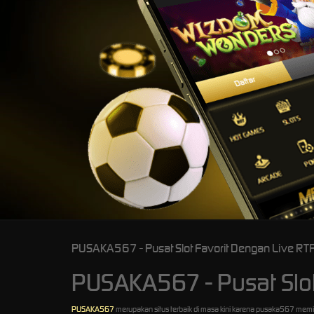
f****y
IDR
7,257,000.00
Gates of Olympus Super
Scatter
f****y
IDR
7,196,400.00
Gates of Olympus 1000
f****y
IDR
6,397,500.00
Gates of Olympus 1000
f****y
IDR
6,185,600.00
Gates of Olympus 1000
f****y
IDR
5,416,000.00
PUSAKA567 - Pusat Slot Favorit Dengan Live RTP
Gates of Olympus 1000
PUSAKA567 - Pusat Slot
PUSAKA567
merupakan situs terbaik di masa kini karena pusaka567 memili