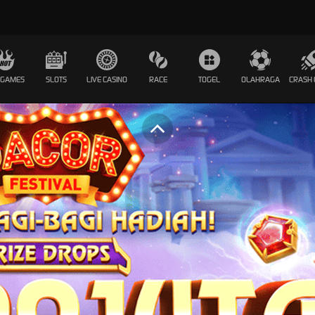
 GAMES
SLOTS
LIVE CASINO
RACE
TOGEL
OLAHRAGA
CRASH