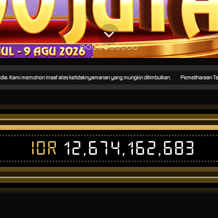
Kami memohon maaf atas ketidaknyamanan yang mungkin ditimbulkan.
Pemeliharaan Terjadwal: 
IDR
12,674,162,683