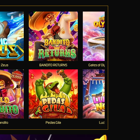
e Zeus
BANDITO RETURNS
Gates of Olympus Roulette
andito
Pedas Gila
Lucky Neko