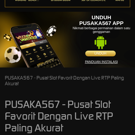
UNDUH
PUSAKA567 APP
Nikmati berbagai permainan dalam satu
genggaman
UNDUH
PANDUAN INSTALASI
PUSAKA567 - Pusat Slot Favorit Dengan Live RTP Paling
Akurat
PUSAKA567 - Pusat Slot
Favorit Dengan Live RTP
Paling Akurat