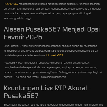
PUSAKA567
merupakan situs terbaik di masa kini karena pusaka567 memiliki sejumlah
pilihan slot favorit yang dicari pemain asal Indonesia. Dengan bantuan live rtp yang akurat
memudahkan para pemain memilih permainan yang tepat yang memiliki tingkat
kemenangan lebih tinggi.
Alasan Pusaka567 Menjadi Opsi
Favorit 2026
Situs Pusaka567 baru baru ini sangat populer berkat hadirnya pilihan slot favorit yang
lengkap dan viralnya live rtp slot pusaka567. Semua bisa didapatkan dengan gratis dan
mudah dengan cara daftar akun lewat
link pusaka567
.
Pusaka567 juga menyediakan beberapa kemudahan dalam transaksi dengan
menghadirkan beberapa metode pembayaran yang lengkap dan sangat mendukung
pemain asal Indonesia dengan mata uang Rupiah. Sehingga ini menjadi alasan paling kuat
pusaka567 menjadi opsi terbaik untuk pemain Indonesia.
Keuntungan Live RTP Akurat -
Pusaka567
Sudah pastinya dengan adanya rtp yang akurat, memudahkan member memilih slot online