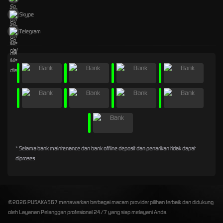
Skype
Telegram
* Selama bank maintenance dan bank offline deposit dan penarikan tidak dapat
diproses
©2026 PUSAKA567 menawarkan berbagai macam provider pilihan terbaik dan didukung
oleh Layanan Pelanggan profesional 24/7 yang siap melayani Anda.