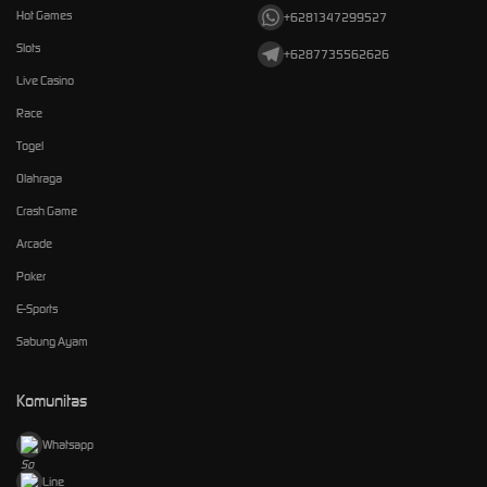
Hot Games
+6281347299527
Slots
+6287735562626
Live Casino
Race
Togel
Olahraga
Crash Game
Arcade
Poker
E-Sports
Sabung Ayam
Komunitas
Whatsapp
Line