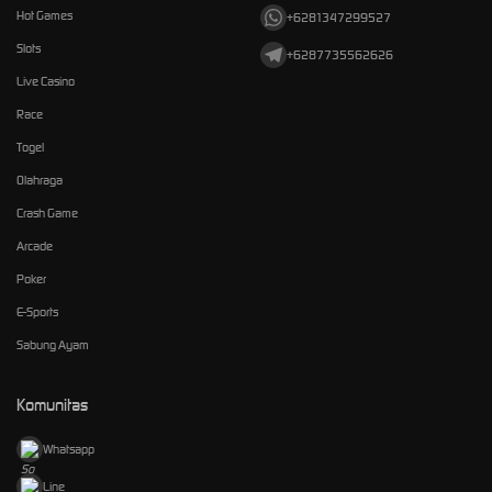
Hot Games
+6281347299527
Slots
+6287735562626
Live Casino
Race
Togel
Olahraga
Crash Game
Arcade
Poker
E-Sports
Sabung Ayam
Komunitas
Whatsapp
Line