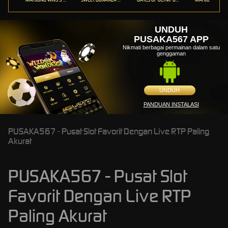
UNDUH
PUSAKA567 APP
Nikmati berbagai permainan dalam satu
genggaman
UNDUH
PANDUAN INSTALASI
PUSAKA567 - Pusat Slot Favorit Dengan Live RTP Paling
Akurat
PUSAKA567 - Pusat Slot
Favorit Dengan Live RTP
Paling Akurat