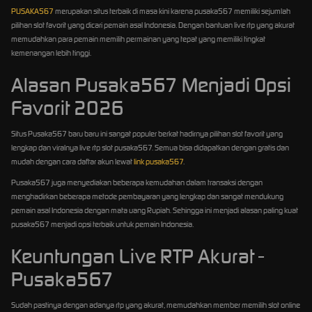
PUSAKA567
merupakan situs terbaik di masa kini karena pusaka567 memiliki sejumlah
pilihan slot favorit yang dicari pemain asal Indonesia. Dengan bantuan live rtp yang akurat
memudahkan para pemain memilih permainan yang tepat yang memiliki tingkat
kemenangan lebih tinggi.
Alasan Pusaka567 Menjadi Opsi
Favorit 2026
Situs Pusaka567 baru baru ini sangat populer berkat hadirnya pilihan slot favorit yang
lengkap dan viralnya live rtp slot pusaka567. Semua bisa didapatkan dengan gratis dan
mudah dengan cara daftar akun lewat
link pusaka567
.
Pusaka567 juga menyediakan beberapa kemudahan dalam transaksi dengan
menghadirkan beberapa metode pembayaran yang lengkap dan sangat mendukung
pemain asal Indonesia dengan mata uang Rupiah. Sehingga ini menjadi alasan paling kuat
pusaka567 menjadi opsi terbaik untuk pemain Indonesia.
Keuntungan Live RTP Akurat -
Pusaka567
Sudah pastinya dengan adanya rtp yang akurat, memudahkan member memilih slot online