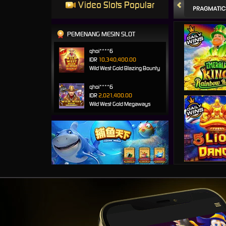
Video Slots Popular
PEMENANG MESIN SLOT
qhoi****6
IDR
10,340,400.00
Wild West Gold Blazing Bounty
qhoi****6
IDR
2,021,400.00
Wild West Gold Megaways
ki****2
IDR
1,901,100.00
Starlight Princess™ 1000
ki****2
IDR
1,453,100.00
Starlight Princess™ 1000
qhoi****6
IDR
1,261,200.00
Wild West Gold Megaways