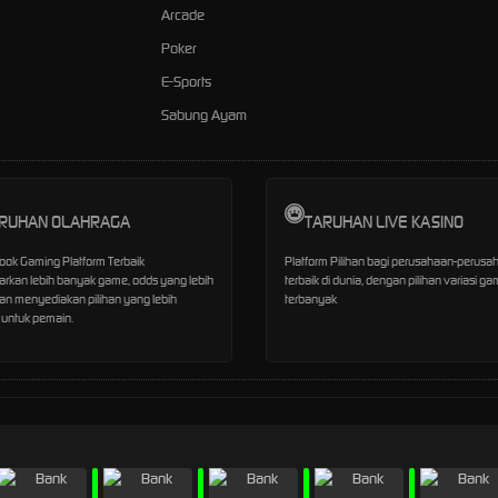
Arcade
Poker
E-Sports
Sabung Ayam
RUHAN OLAHRAGA
TARUHAN LIVE KASINO
ook Gaming Platform Terbaik
Platform Pilihan bagi perusahaan-perusa
kan lebih banyak game, odds yang lebih
terbaik di dunia, dengan pilihan variasi g
 dan menyediakan pilihan yang lebih
terbanyak
untuk pemain.