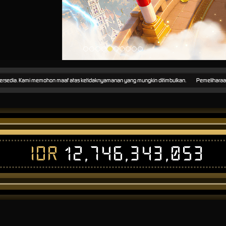
ia. Kami memohon maaf atas ketidaknyamanan yang mungkin ditimbulkan.
Pemeliharaan Terjadw
IDR
12,746,343,114