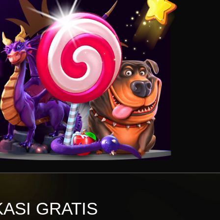
ASI GRATIS