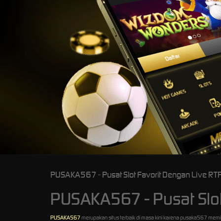
ki****2
IDR
1,218,800.00
Starlight Princess™ 1000
zikri****p
IDR
1,173,000.00
Mahjong Wins 3 – Black
Scatter
qhoi****6
IDR
1,162,500.00
Wild West Gold Megaways
qhoi****6
IDR
1,147,600.00
Bounty Hunter
pusakab****7
IDR
1,056,600.00
Mahjong Wins 3 – Black
PUSAKA567 - Pusat Slot Favorit Dengan Live RTP
Scatter
PUSAKA567 - Pusat Slot
PUSAKA567
merupakan situs terbaik di masa kini karena pusaka567 memili