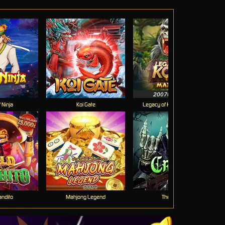
 Ninja
Koi Gate
Legacy of Kong Maxways
andito
Mahjong Legend
The Crypt