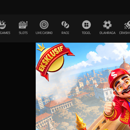
 GAMES
SLOTS
LIVE CASINO
RACE
TOGEL
OLAHRAGA
CRASH