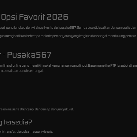
Opsi Favorit 2026
favorit yang lengkap dan viralnya live rtp slot pusaka567. Semua bisa didapatkan dengan gratis d
n menghadirkan beberapa metode pembayaran yang lengkap dan sangat mendukung pemain asal
t - Pusaka567
 slot online yang memiliki tingkat kemenangan yang tinggi. Bagaimana jika RTP tersebut ditamp
an cermat dan penuh semangat.
online serta dilengkapi dengan rtp slot yang akurat.
 tersedia?
transfer, via pulsa maupun via qris.