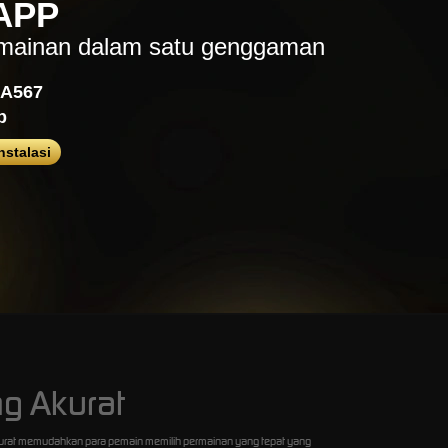
APP
rmainan dalam satu genggaman
A567
p
nstalasi
ng Akurat
ng akurat memudahkan para pemain memilih permainan yang tepat yang