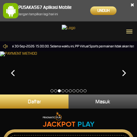
×
PUSAKA567 Aplikasi Mobile
UNDUH
Jangan tampilkan lagi hari ini
0 sampai 30-Sep-2026 15.00.00. Selama waktu ini, PP Virtual Sports permainan tidak akan ters
Daftar
Masuk
JACKPOT
PLAY