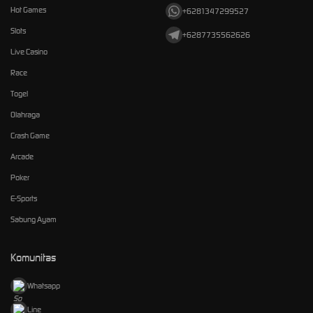
Hot Games
+6281347299527
Slots
+6287735562626
Live Casino
Race
Togel
Olahraga
Crash Game
Arcade
Poker
E-Sports
Sabung Ayam
Komunitas
Whatsapp
Line