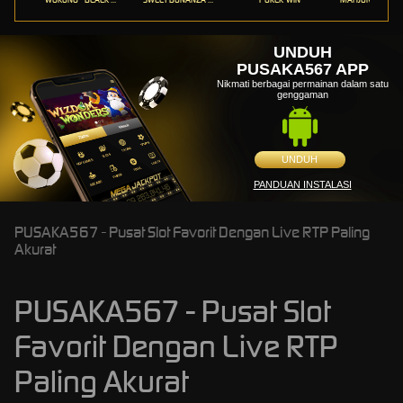
UNDUH
PUSAKA567 APP
Nikmati berbagai permainan dalam satu
genggaman
UNDUH
PANDUAN INSTALASI
PUSAKA567 - Pusat Slot Favorit Dengan Live RTP Paling
Akurat
PUSAKA567 - Pusat Slot
Favorit Dengan Live RTP
Paling Akurat