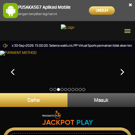
×
PUSAKA567 Aplikasi Mobile
UNDUH
Jangan tampilkan lagi hari ini
0 sampai 30-Sep-2026 15.00.00. Selama waktu ini, PP Virtual Sports permainan tidak akan ters
Daftar
Masuk
JACKPOT
PLAY