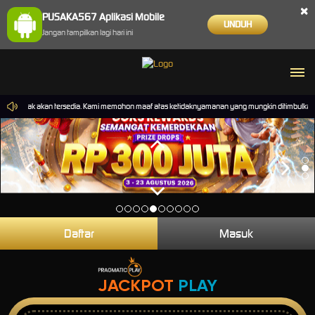
×
PUSAKA567 Aplikasi Mobile
UNDUH
Jangan tampilkan lagi hari ini
ainan tidak akan tersedia. Kami memohon maaf atas ketidaknyamanan yang mungkin ditimbulkan.
Daftar
Masuk
JACKPOT
PLAY