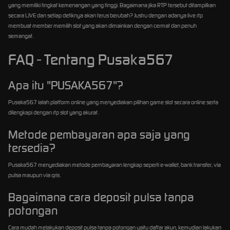
yang memiliki tingkat kemenangan yang tinggi. Bagaimana jika RTP tersebut ditampilkan
secara LIVE dan setiap detiknya akan terus berubah? Justru dengan adanya live rtp
membuat member memilih slot yang akan dimainkan dengan cermat dan penuh
semangat.
FAQ - Tentang Pusaka567
Apa itu "PUSAKA567"?
Pusaka567 ialah platform online yang menyediakan pilihan game slot secara online serta
dilengkapi dengan rtp slot yang akurat.
Metode pembayaran apa saja yang
tersedia?
Pusaka567 menyediakan metode pembayaran lengkap seperti e-wallet, bank transfer, via
pulsa maupun via qris.
Bagaimana cara deposit pulsa tanpa
potongan
Cara mudah melakukan deposit pulsa tanpa potongan yaitu daftar akun, kemudian lakukan