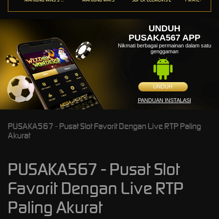
UNDUH
PUSAKA567 APP
Nikmati berbagai permainan dalam satu
genggaman
UNDUH
PANDUAN INSTALASI
PUSAKA567 - Pusat Slot Favorit Dengan Live RTP Paling
Akurat
PUSAKA567 - Pusat Slot
Favorit Dengan Live RTP
Paling Akurat