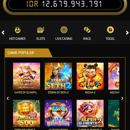
IDR
12,679,943,791
HOT GAMES
SLOTS
LIVE CASINO
RACE
TOGEL
OL
GAME POPULER
GATES OF OLYMPUS POP
STORM OF SETH 2
NEZHA 2
MOCHI MANIA 1
FORTUNE GEMS 500
DJ BOOM BOOM
SUPER ELEMENTS 2
MAHJONG WAYS