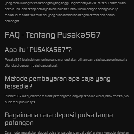
yang memiliki tingkat kemenangan yang tinggi. Bagaimana jika RTP tersebut ditampilkan
secara LIVE dan setiap detiknya akan terus berubah? Justru dengan adanya live rtp
membuat member memilih slot yang akan dimainkan dengan cermat dan penuh
semangat.
FAQ - Tentang Pusaka567
Apa itu "PUSAKA567"?
Pusaka567 ialah platform online yang menyediakan pilihan game slot secara online serta
dilengkapi dengan rtp slot yang akurat.
Metode pembayaran apa saja yang
tersedia?
Pusaka567 menyediakan metode pembayaran lengkap seperti e-wallet, bank transfer, via
pulsa maupun via qris.
Bagaimana cara deposit pulsa tanpa
potongan
Cara mudah melakukan deposit pulsa tanpa potongan yaitu daftar akun, kemudian lakukan