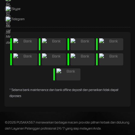
Skype
Telegram
* Selama bank maintenance dan bank offline deposit dan penarikan tidak dapat
diproses
©2026 PUSAKA567 menawarkan berbagai macam provider pilihan terbaik dan didukung
oleh Layanan Pelanggan profesional 24/7 yang siap melayani Anda.