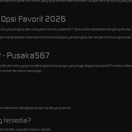
ki sejumlah pilihan slot favorit yang dicari pemain asal Indonesia. Dengan bantuan live rtp ya
Opsi Favorit 2026
favorit yang lengkap dan viralnya live rtp slot pusaka567. Semua bisa didapatkan dengan gratis d
n menghadirkan beberapa metode pembayaran yang lengkap dan sangat mendukung pemain asal
t - Pusaka567
 slot online yang memiliki tingkat kemenangan yang tinggi. Bagaimana jika RTP tersebut ditamp
an cermat dan penuh semangat.
online serta dilengkapi dengan rtp slot yang akurat.
 tersedia?
transfer, via pulsa maupun via qris.