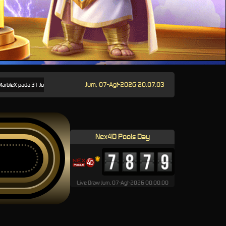
Jum, 07-Agt-2026 20.07.03
ada 31-Jul-2026 dari 00.00.00 sampai 31-Jul-2027 00.00.00. Selama waktu ini, MarbleX permai
Nex4D Pools Day
Live Draw Jum, 07-Agt-2026 00.00.00