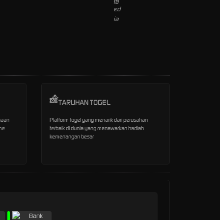
TARUHAN TOGEL
haan
Platform togel yang menarik dari perusahan
ame
terbaik di dunia yang menawarkan hadiah
kemenangan besar