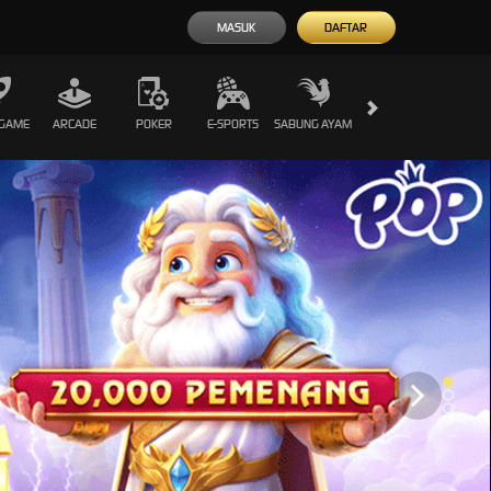
MASUK
DAFTAR
 GAME
ARCADE
POKER
E-SPORTS
SABUNG AYAM
PROMOSI