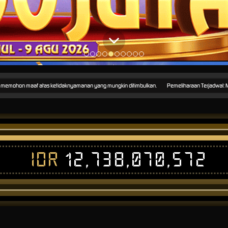
hon maaf atas ketidaknyamanan yang mungkin ditimbulkan.
Pemeliharaan Terjadwal: MarbleX p
IDR
12,738,070,572