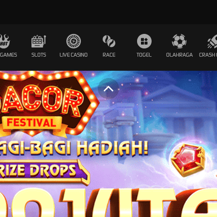
 GAMES
SLOTS
LIVE CASINO
RACE
TOGEL
OLAHRAGA
CRASH