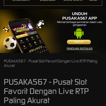
UNDUH
PUSAKA567 APP
Nikmati berbagai permainan dalam satu
genggaman
UNDUH
PANDUAN INSTALASI
PUSAKA567 - Pusat Slot Favorit Dengan Live RTP Paling
Akurat
PUSAKA567 - Pusat Slot
Favorit Dengan Live RTP
Paling Akurat