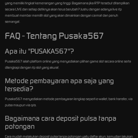
yang memiliki tingkat kemenangan yang tinggi. Bagaimana jika RTP tersebut ditampilkan
secara LIVE dan setiap detiknya akan terus berubah? Justru dengan adanya live rtp
membuat member memilih slot yang akan dimainkan dengan cermat dan penuh
semangat.
FAQ - Tentang Pusaka567
Apa itu "PUSAKA567"?
Pusaka567 ialah platform online yang menyediakan pilihan game slot secara online serta
dilengkapi dengan rtp slot yang akurat.
Metode pembayaran apa saja yang
tersedia?
Pusaka567 menyediakan metode pembayaran lengkap seperti e-wallet, bank transfer, via
pulsa maupun via qris.
Bagaimana cara deposit pulsa tanpa
potongan
Cara mudah melakukan deposit pulsa tanpa potongan yaitu daftar akun, kemudian lakukan