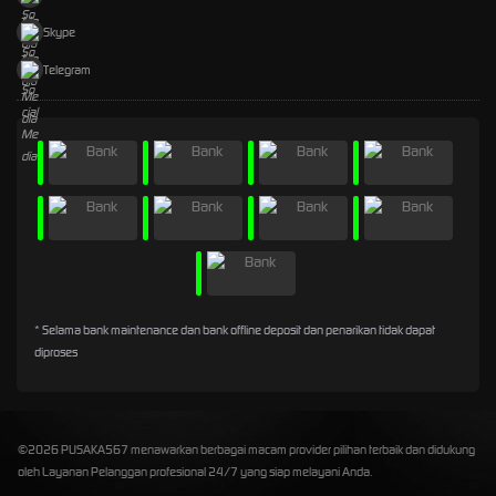
Skype
Telegram
* Selama bank maintenance dan bank offline deposit dan penarikan tidak dapat
diproses
©2026 PUSAKA567 menawarkan berbagai macam provider pilihan terbaik dan didukung
oleh Layanan Pelanggan profesional 24/7 yang siap melayani Anda.