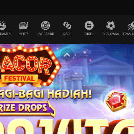
 GAMES
SLOTS
LIVE CASINO
RACE
TOGEL
OLAHRAGA
CRASH