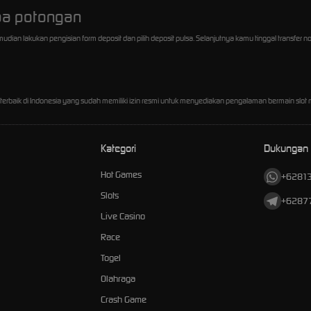
pa potongan
dian lakukan pengisian form deposit dan pilih deposit pulsa. Selanjutnya kamu tinggal transfer 
 terbaik di Indonesia yang sudah memiliki izin resmi untuk menyediakan pengalaman bermain slot
Kategori
Dukungan
Hot Games
+6281
Slots
+6287
Live Casino
Race
Togel
Olahraga
Crash Game