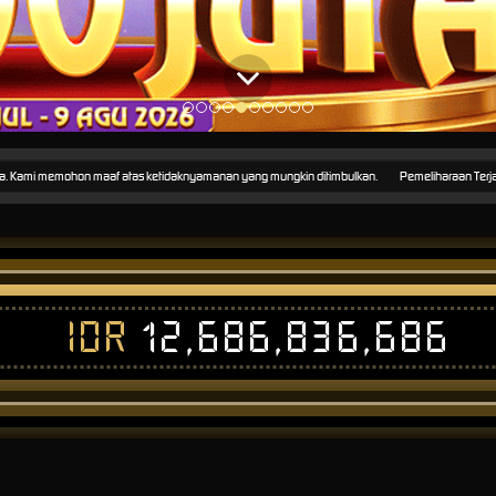
i memohon maaf atas ketidaknyamanan yang mungkin ditimbulkan.
Pemeliharaan Terjadwal: Ma
IDR
12,686,846,231