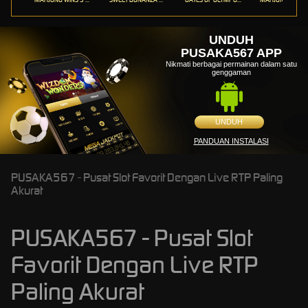
UNDUH
PUSAKA567 APP
Nikmati berbagai permainan dalam satu
genggaman
UNDUH
PANDUAN INSTALASI
PUSAKA567 - Pusat Slot Favorit Dengan Live RTP Paling
Akurat
PUSAKA567 - Pusat Slot
Favorit Dengan Live RTP
Paling Akurat