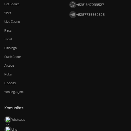
Hot Games
+6281347299527
Slots
+6287735562626
Live Casino
Race
Togel
Olahraga
Crash Game
Arcade
Poker
E-Sports
Sabung Ayam
Komunitas
Whatsapp
Line