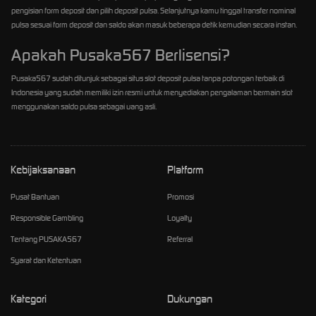
pengisian form deposit dan pilih deposit pulsa. Selanjutnya kamu tinggal transfer nominal
pulsa sesuai form deposit dan saldo akan masuk beberapa detik kemudian secara instan.
Apakah Pusaka567 Berlisensi?
Pusaka567 sudah ditunjuk sebagai situs slot deposit pulsa tanpa potongan terbaik di
Indonesia yang sudah memiliki izin resmi untuk menyediakan pengalaman bermain slot
menggunakan saldo pulsa sebagai uang asli.
Kebijaksanaan
Platform
Pusat Bantuan
Promosi
Responsible Gambling
Loyalty
Tentang PUSAKA567
Referral
Syarat dan Ketentuan
Kategori
Dukungan