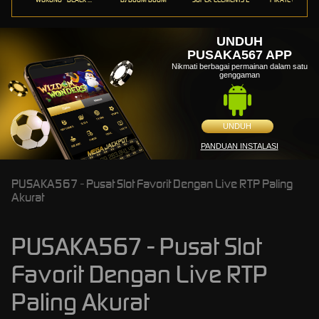
UNDUH
PUSAKA567 APP
Nikmati berbagai permainan dalam satu
genggaman
UNDUH
PANDUAN INSTALASI
PUSAKA567 - Pusat Slot Favorit Dengan Live RTP Paling
Akurat
PUSAKA567 - Pusat Slot
Favorit Dengan Live RTP
Paling Akurat