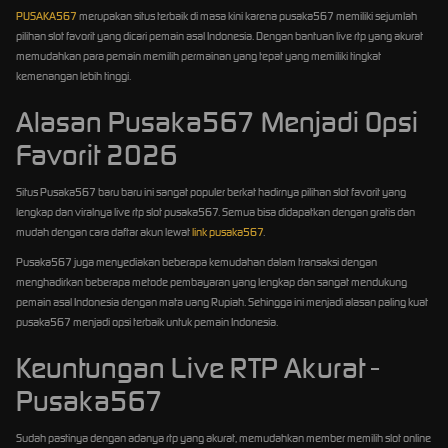
PUSAKA567
merupakan situs terbaik di masa kini karena pusaka567 memiliki sejumlah
pilihan slot favorit yang dicari pemain asal Indonesia. Dengan bantuan live rtp yang akurat
memudahkan para pemain memilih permainan yang tepat yang memiliki tingkat
kemenangan lebih tinggi.
Alasan Pusaka567 Menjadi Opsi
Favorit 2026
Situs Pusaka567 baru baru ini sangat populer berkat hadirnya pilihan slot favorit yang
lengkap dan viralnya live rtp slot pusaka567. Semua bisa didapatkan dengan gratis dan
mudah dengan cara daftar akun lewat
link pusaka567
.
Pusaka567 juga menyediakan beberapa kemudahan dalam transaksi dengan
menghadirkan beberapa metode pembayaran yang lengkap dan sangat mendukung
pemain asal Indonesia dengan mata uang Rupiah. Sehingga ini menjadi alasan paling kuat
pusaka567 menjadi opsi terbaik untuk pemain Indonesia.
Keuntungan Live RTP Akurat -
Pusaka567
Sudah pastinya dengan adanya rtp yang akurat, memudahkan member memilih slot online