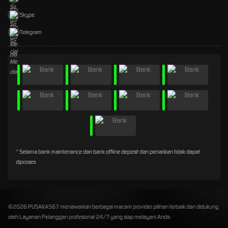
Skype
Telegram
* Selama bank maintenance dan bank offline deposit dan penarikan tidak dapat
diproses
©2026 PUSAKA567 menawarkan berbagai macam provider pilihan terbaik dan didukung
oleh Layanan Pelanggan profesional 24/7 yang siap melayani Anda.