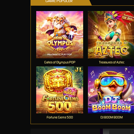
GAME POPULER
Gates of Olympus POP
Treasures of Aztec
Fortune Gems 500
DJ BOOM BOOM