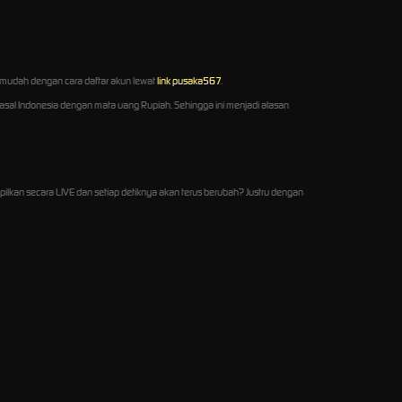
an mudah dengan cara daftar akun lewat
link pusaka567
.
 Indonesia dengan mata uang Rupiah. Sehingga ini menjadi alasan
ilkan secara LIVE dan setiap detiknya akan terus berubah? Justru dengan