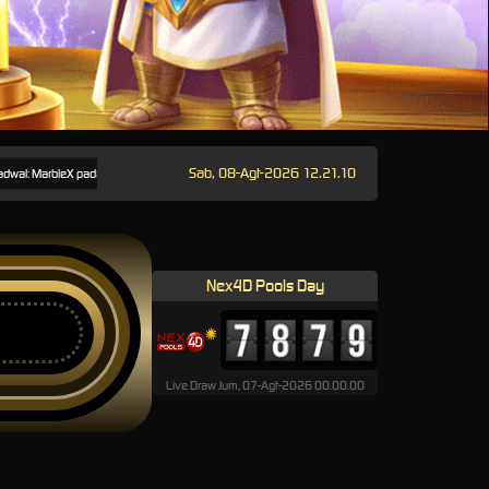
Sab, 08-Agt-2026 12.21.10
rbleX pada 31-Jul-2026 dari 00.00.00 sampai 31-Jul-2027 00.00.00. Selama waktu ini, MarbleX
Nex4D Pools Day
Live Draw Jum, 07-Agt-2026 00.00.00