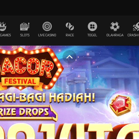
 GAMES
SLOTS
LIVE CASINO
RACE
TOGEL
OLAHRAGA
CRASH