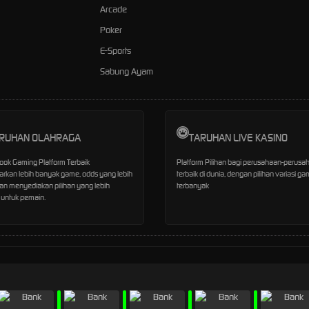
Arcade
Poker
E-Sports
Sabung Ayam
RUHAN OLAHRAGA
TARUHAN LIVE KASINO
ook Gaming Platform Terbaik
Platform Pilihan bagi perusahaan-perusa
kan lebih banyak game, odds yang lebih
terbaik di dunia, dengan pilihan variasi g
 dan menyediakan pilihan yang lebih
terbanyak
untuk pemain.