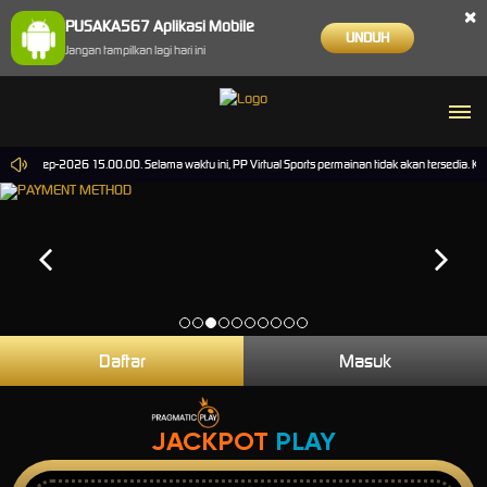
×
PUSAKA567 Aplikasi Mobile
UNDUH
Jangan tampilkan lagi hari ini
ai 30-Sep-2026 15.00.00. Selama waktu ini, PP Virtual Sports permainan tidak akan tersedia. 
Daftar
Masuk
JACKPOT
PLAY