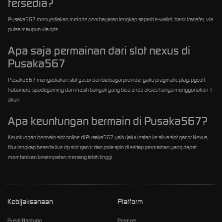
tersedia?
Pusaka567 menyediakan metode pembayaran lengkap seperti e-wallet, bank transfer, via
pulsa maupun via qris.
Apa saja permainan dari slot nexus di
Pusaka567
Pusaka567 menyediakan slot gacor dari berbagai provider yaitu pragmatic play, pgsoft,
habanero, spadegaming dan masih banyak yang bisa anda akses hanya menggunakan 1
akun.
Apa keuntungan bermain di Pusaka567?
Keuntungan bermain slot online di Pusaka567 yaitu jalur instan ke situs slot gacor Nexus,
fitur lengkap beserta live rtp slot gacor dan pola spin di setiap permainan yang dapat
memberikan kesempatan menang lebih tinggi.
Kebijaksanaan
Platform
Pusat Bantuan
Promosi