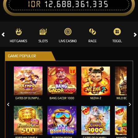
IDR
12,688,361,335
HOT GAMES
SLOTS
LIVE CASINO
RACE
TOGEL
OL
GAME POPULER
GATES OF OLYMPUS POP
BANG GACOR 1000
NEZHA 2
FORTUNE GEMS 500
DJ BOOM BOOM
GATES OF OLYMPUS 1000