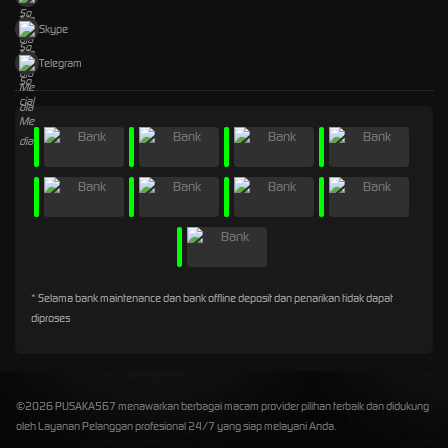
Skype
Telegram
* Selama bank maintenance dan bank offline deposit dan penarikan tidak dapat
diproses
©2026 PUSAKA567 menawarkan berbagai macam provider pilihan terbaik dan didukung
oleh Layanan Pelanggan profesional 24/7 yang siap melayani Anda.