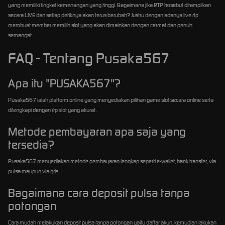
yang memiliki tingkat kemenangan yang tinggi. Bagaimana jika RTP tersebut ditampilkan
secara LIVE dan setiap detiknya akan terus berubah? Justru dengan adanya live rtp
membuat member memilih slot yang akan dimainkan dengan cermat dan penuh
semangat.
FAQ - Tentang Pusaka567
Apa itu "PUSAKA567"?
Pusaka567 ialah platform online yang menyediakan pilihan game slot secara online serta
dilengkapi dengan rtp slot yang akurat.
Metode pembayaran apa saja yang
tersedia?
Pusaka567 menyediakan metode pembayaran lengkap seperti e-wallet, bank transfer, via
pulsa maupun via qris.
Bagaimana cara deposit pulsa tanpa
potongan
Cara mudah melakukan deposit pulsa tanpa potongan yaitu daftar akun, kemudian lakukan