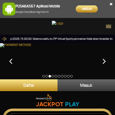
×
PUSAKA567 Aplikasi Mobile
UNDUH
Jangan tampilkan lagi hari ini
 30-Sep-2026 15.00.00. Selama waktu ini, PP Virtual Sports permainan tidak akan tersedia. K
Daftar
Masuk
JACKPOT
PLAY