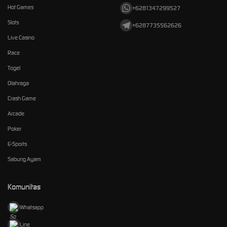
Hot Games
+6281347299527
Slots
+6287735562626
Live Casino
Race
Togel
Olahraga
Crash Game
Arcade
Poker
E-Sports
Sabung Ayam
Komunitas
Whatsapp
Line