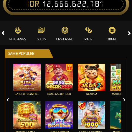
IDR
12,666,622,781
HOT GAMES
SLOTS
LIVE CASINO
RACE
TOGEL
OL
GAME POPULER
GATES OF OLYMPUS POP
BANG GACOR 1000
NEZHA 2
MAHJONG MAX
FORTUNE GEMS 500
DJ BOOM BOOM
GATES OF OLYMPUS 1000
MAHJONG WAYS