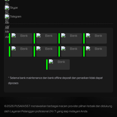
Skype
Telegram
* Selama bank maintenance dan bank offline deposit dan penarikan tidak dapat
diproses
©2026 PUSAKA567 menawarkan berbagai macam provider pilihan terbaik dan didukung
oleh Layanan Pelanggan profesional 24/7 yang siap melayani Anda.