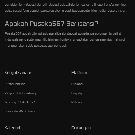
pengisian form deposit dan pilih deposit pulsa. Selanjutnya kamu tinggal transfer nominal
pulsa sesuai form deposit dan saldo akan masuk beberapa detik kemudian secara instan.
Apakah Pusaka567 Berlisensi?
Pusaka567 sudah ditunjuk sebagai situs slot deposit pulsa tanpa potongan terbaik di
Indonesia yang sudah memiliki izin resmi untuk menyediakan pengalaman bermain slot
menggunakan saldo pulsa sebagai uang asli.
Kebijaksanaan
Platform
Pusat Bantuan
Promosi
Responsible Gambling
Loyalty
Tentang PUSAKA567
Referral
Syarat dan Ketentuan
Kategori
Dukungan