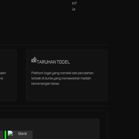
TARUHAN TOGEL
haan
Platform togel yang menarik dari perusahan
ame
terbaik di dunia yang menawarkan hadiah
kemenangan besar