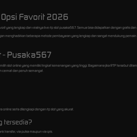
Opsi Favorit 2026
favorit yang lengkap dan viralnya live rtp slot pusaka567. Semua bisa didapatkan dengan gratis d
n menghadirkan beberapa metode pembayaran yang lengkap dan sangat mendukung pemain asal
t - Pusaka567
 slot online yang memiliki tingkat kemenangan yang tinggi. Bagaimana jika RTP tersebut ditamp
an cermat dan penuh semangat.
online serta dilengkapi dengan rtp slot yang akurat.
 tersedia?
transfer, via pulsa maupun via qris.