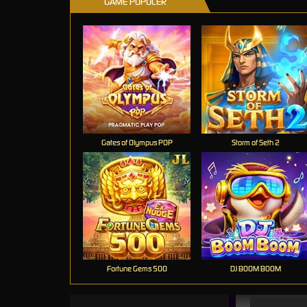
GAME POPULER
Gates of Olympus POP
Storm of Seth 2
Fortune Gems 500
DJ BOOM BOOM