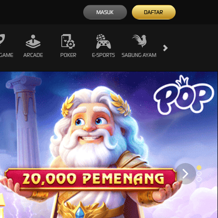
MASUK
DAFTAR
 GAME
ARCADE
POKER
E-SPORTS
SABUNG AYAM
PROMOSI