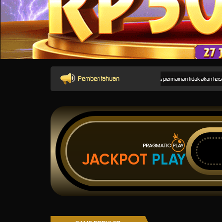
Pemberitahuan
ai 30-Sep-2026 15.00.00. Selama waktu ini, PP Virtual Sports permainan tidak akan tersedia.
JACKPOT
PLAY