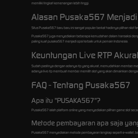
memiliki tingkat kemenangan lebih tinggi.
Alasan Pusaka567 Menjadi 
Situs Pusaka567 baru baru ini sangat populer berkat hadirnya pilihan slot 
Pusaka567 juga menyediakan beberapa kemudahan dalam transaksi denga
paling kuat pusaka567 menjadi opsi terbaik untuk pemain Indonesia.
Keuntungan Live RTP Akura
Sudah pastinya dengan adanya rtp yang akurat, memudahkan member memilih
adanya live rtp membuat member memilih slot yang akan dimainkan deng
FAQ - Tentang Pusaka567
Apa itu "PUSAKA567"?
Pusaka567 ialah platform online yang menyediakan pilihan game slot secara 
Metode pembayaran apa saja yang
Pusaka567 menyediakan metode pembayaran lengkap seperti e-wallet, bank 