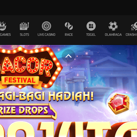
 GAMES
SLOTS
LIVE CASINO
RACE
TOGEL
OLAHRAGA
CRASH