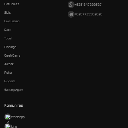
Hot Games
+6281347299527
Slots
+6287735562626
Live Casino
Race
Togel
Olahraga
Crash Game
Arcade
Poker
E-Sports
Sabung Ayam
Komunitas
Whatsapp
Line