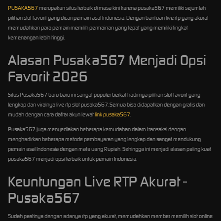
PUSAKA567
merupakan situs terbaik di masa kini karena pusaka567 memiliki sejumlah
pilihan slot favorit yang dicari pemain asal Indonesia. Dengan bantuan live rtp yang akurat
memudahkan para pemain memilih permainan yang tepat yang memiliki tingkat
kemenangan lebih tinggi.
Alasan Pusaka567 Menjadi Opsi
Favorit 2026
Situs Pusaka567 baru baru ini sangat populer berkat hadirnya pilihan slot favorit yang
lengkap dan viralnya live rtp slot pusaka567. Semua bisa didapatkan dengan gratis dan
mudah dengan cara daftar akun lewat
link pusaka567
.
Pusaka567 juga menyediakan beberapa kemudahan dalam transaksi dengan
menghadirkan beberapa metode pembayaran yang lengkap dan sangat mendukung
pemain asal Indonesia dengan mata uang Rupiah. Sehingga ini menjadi alasan paling kuat
pusaka567 menjadi opsi terbaik untuk pemain Indonesia.
Keuntungan Live RTP Akurat -
Pusaka567
Sudah pastinya dengan adanya rtp yang akurat, memudahkan member memilih slot online