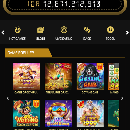
IDR
12,671,212,910
HOT GAMES
SLOTS
LIVE CASINO
RACE
TOGEL
OL
GAME POPULER
GATES OF OLYMPUS POP
TREASURES OF AZTEC
GOYANG GAIB
MAHJONG MAX
WUKONG - BLACK SCATTER
DJ BOOM BOOM
GATES OF OLYMPUS 1000
MAHJONG WAYS