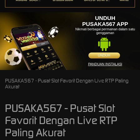
UNDUH
PUSAKA567 APP
Nikmati berbagai permainan dalam satu
genggaman
UNDUH
PANDUAN INSTALASI
PUSAKA567 - Pusat Slot Favorit Dengan Live RTP Paling
Akurat
PUSAKA567 - Pusat Slot
Favorit Dengan Live RTP
Paling Akurat