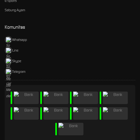
E-Sports
Sabung Ayam
Komunitas
Whatsapp
Line
Skype
Telegram