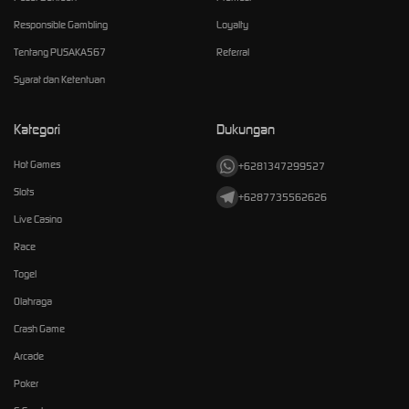
Responsible Gambling
Loyalty
Tentang PUSAKA567
Referral
Syarat dan Ketentuan
Kategori
Dukungan
Hot Games
+6281347299527
Slots
+6287735562626
Live Casino
Race
Togel
Olahraga
Crash Game
Arcade
Poker