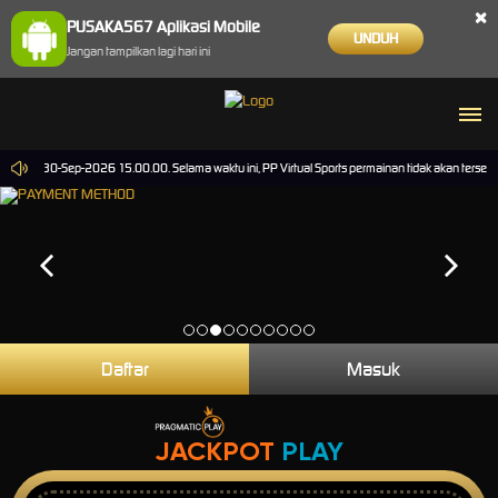
×
PUSAKA567 Aplikasi Mobile
UNDUH
Jangan tampilkan lagi hari ini
sampai 30-Sep-2026 15.00.00. Selama waktu ini, PP Virtual Sports permainan tidak akan terse
Daftar
Masuk
JACKPOT
PLAY