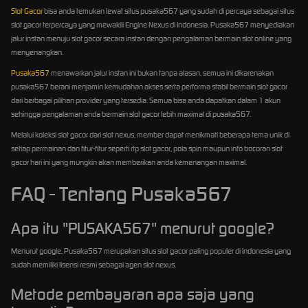
Slot Gacor
bisa anda temukan lewat situs pusaka567 yang sudah di percaya sebagai situs
slot gacor terpercaya yang mewakili Engine Nexus di Indonesia. Pusaka567 menyediakan
jalur instan menuju slot gacor secara instan dengan pengalaman bermain slot online yang
menyenangkan.
Pusaka567
menawarkan jalur instan ini bukan tanpa alasan, semua ini dikarenakan
pusaka567 berani menjamin kemudahan akses serta performa stabil bermain slot gacor
dari berbagai pilihan provider yang tersedia. Semua bisa anda dapatkan dalam 1 akun
sehingga pengalaman anda bermain slot gacor lebih maximal di pusaka567.
Melalui koleksi slot gacor dari slot nexus, member dapat menikmati beberapa tema unik di
setiap permainan dan fitur-fitur seperti rtp slot gacor, pola spin maupun info bocoran slot
gacor hari ini yang mungkin akan memberikan anda kemenangan maximal.
FAQ - Tentang Pusaka567
Apa itu "PUSAKA567" menurut google?
Menurut google, Pusaka567 merupakan situs slot gacor paling populer di Indonesia yang
sudah memiliki lisensi resmi sebagai agen slot nexus.
Metode pembayaran apa saja yang