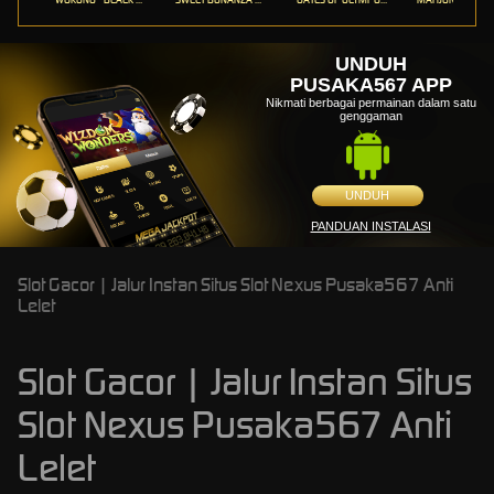
UNDUH
PUSAKA567 APP
Nikmati berbagai permainan dalam satu
genggaman
UNDUH
PANDUAN INSTALASI
Slot Gacor | Jalur Instan Situs Slot Nexus Pusaka567 Anti
Lelet
Slot Gacor | Jalur Instan Situs
Slot Nexus Pusaka567 Anti
Lelet