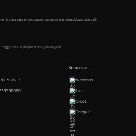
nominal pulsa sesuai form deposit dan saldo akan masuk beberapa detik
 menggunakan saldo pulsa sebagai uang asli.
Komunitas
347299527
Whatsapp
735562626
Line
Skype
Telegram