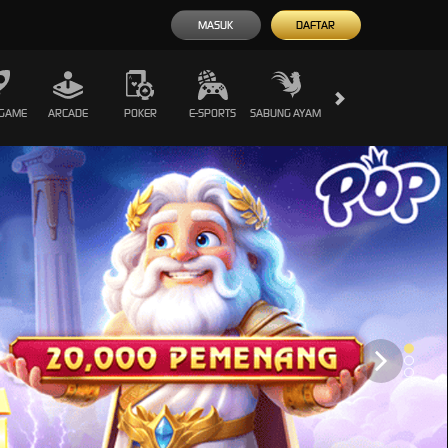
MASUK
DAFTAR
 GAME
ARCADE
POKER
E-SPORTS
SABUNG AYAM
PROMOSI