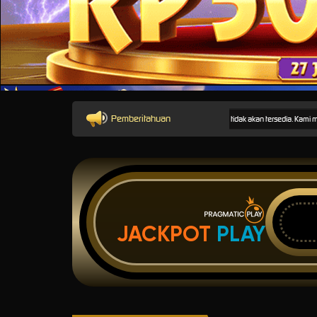
Pemberitahuan
026 15.00.00. Selama waktu ini, PP Virtual Sports permainan tidak akan tersedia. Kami memoho
JACKPOT
PLAY