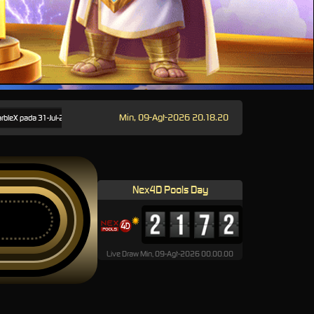
Min, 09-Agt-2026 20.18.20
a 31-Jul-2026 dari 00.00.00 sampai 31-Jul-2027 00.00.00. Selama waktu ini, MarbleX permaina
Nex4D Pools Day
Live Draw Min, 09-Agt-2026 00.00.00