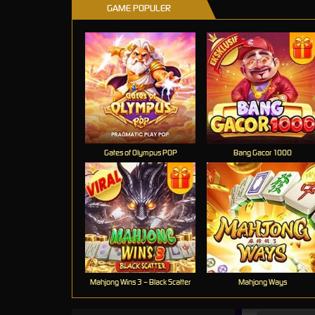
GAME POPULER
Gates of Olympus POP
Bang Gacor 1000
Mahjong Wins 3 – Black Scatter
Mahjong Ways