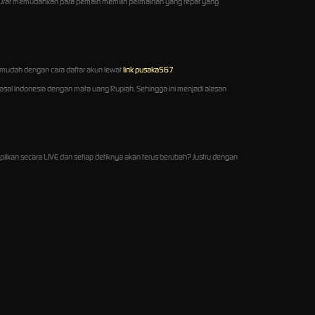
ng akurat memudahkan para pemain memilih permainan yang tepat yang
an mudah dengan cara daftar akun lewat
link pusaka567
.
 Indonesia dengan mata uang Rupiah. Sehingga ini menjadi alasan
ilkan secara LIVE dan setiap detiknya akan terus berubah? Justru dengan