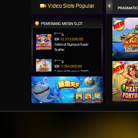
Video Slots Popular
PEMENANG MESIN SLOT
f****y
IDR
12,373,000.00
Gates of Olympus Super
Scatter
f****y
IDR
11,164,000.00
Gates of Olympus 1000
f****y
IDR
9,838,000.00
Gates of Olympus 1000
f****y
IDR
8,855,000.00
Gates of Olympus 1000
f****y
IDR
7,322,400.00
Gates of Olympus 1000