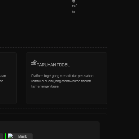
TARUHAN TOGEL
haan
Platform togel yang menarik dari perusahan
ame
terbaik di dunia yang menawarkan hadiah
kemenangan besar