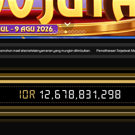
n maaf atas ketidaknyamanan yang mungkin ditimbulkan.
Pemeliharaan Terjadwal: MarbleX pad
IDR
12,678,831,298