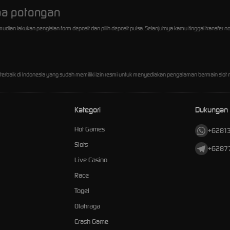
pa potongan
dian lakukan pengisian form deposit dan pilih deposit pulsa. Selanjutnya kamu tinggal transfer 
 terbaik di Indonesia yang sudah memiliki izin resmi untuk menyediakan pengalaman bermain slot
Kategori
Dukungan
Hot Games
+6281
Slots
+6287
Live Casino
Race
Togel
Olahraga
Crash Game