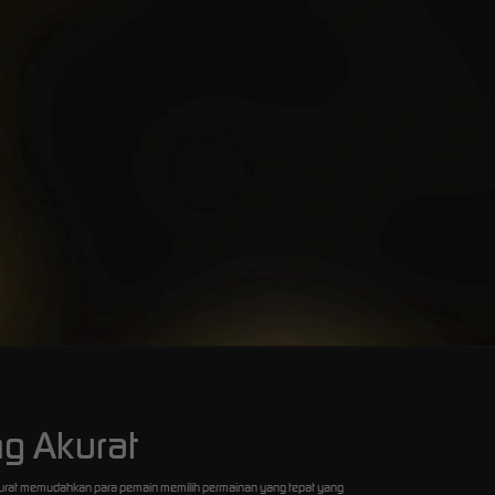
Pindai kod
untuk Un
Android 
ng Akurat
ng akurat memudahkan para pemain memilih permainan yang tepat yang