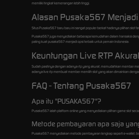
memiliki tingkat kemenangan lebih tinggi.
Alasan Pusaka567 Menjadi 
Situs Pusaka567 baru baru ini sangat populer berkat hadirnya pilihan slot 
Pusaka567 juga menyediakan beberapa kemudahan dalam transaksi denga
paling kuat pusaka567 menjadi opsi terbaik untuk pemain Indonesia.
Keuntungan Live RTP Akura
Sudah pastinya dengan adanya rtp yang akurat, memudahkan member memilih
adanya live rtp membuat member memilih slot yang akan dimainkan deng
FAQ - Tentang Pusaka567
Apa itu "PUSAKA567"?
Pusaka567 ialah platform online yang menyediakan pilihan game slot secara 
Metode pembayaran apa saja yang
Pusaka567 menyediakan metode pembayaran lengkap seperti e-wallet, bank 