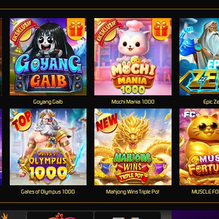
Goyang Gaib
Mochi Mania 1000
Epic Z
Gates of Olympus 1000
Mahjong Wins Triple Pot
MUSCLE FO