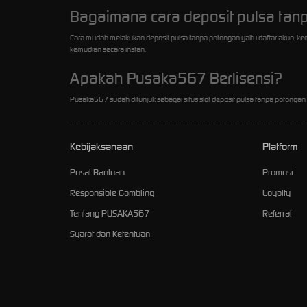
Bagaimana cara deposit pulsa tan
Cara mudah melakukan deposit pulsa tanpa potongan yaitu daftar akun, kemu
kemudian secara instan.
Apakah Pusaka567 Berlisensi?
Pusaka567 sudah ditunjuk sebagai situs slot deposit pulsa tanpa potongan
Kebijaksanaan
Platform
Pusat Bantuan
Promosi
Responsible Gambling
Loyalty
Tentang PUSAKA567
Referral
Syarat dan Ketentuan