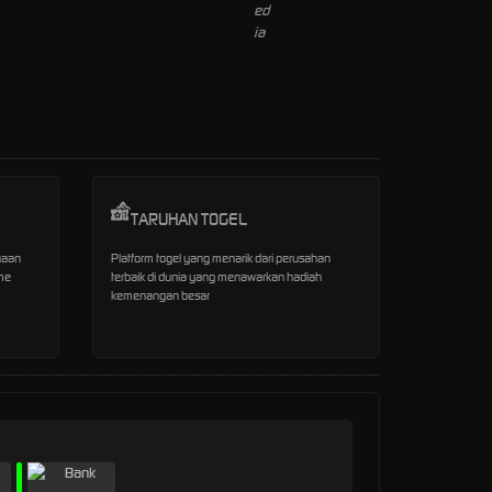
TARUHAN TOGEL
haan
Platform togel yang menarik dari perusahan
ame
terbaik di dunia yang menawarkan hadiah
kemenangan besar