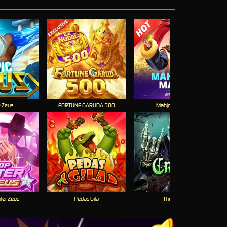
e Zeus
FORTUNE GARUDA 500
Mahjong Magic
ter Zeus
Pedas Gila
The Crypt