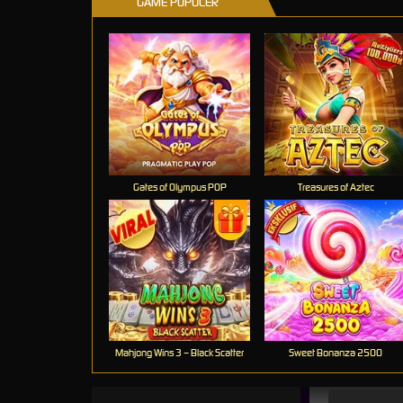
GAME POPULER
Gates of Olympus POP
Treasures of Aztec
Mahjong Wins 3 – Black Scatter
Sweet Bonanza 2500