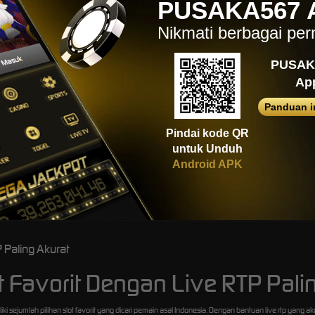
PUSAKA567 
Nikmati berbagai pe
PUSAK
Ap
Panduan i
Pindai kode QR
untuk Unduh
Android APK
 Paling Akurat
 Favorit Dengan Live RTP Pali
ki sejumlah pilihan slot favorit yang dicari pemain asal Indonesia. Dengan bantuan live rtp ya