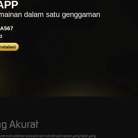
APP
rmainan dalam satu genggaman
A567
p
nstalasi
ng Akurat
ng akurat memudahkan para pemain memilih permainan yang tepat yang