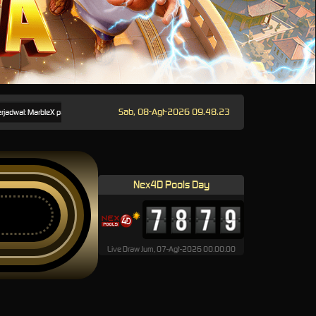
Sab, 08-Agt-2026 09.48.23
MarbleX pada 31-Jul-2026 dari 00.00.00 sampai 31-Jul-2027 00.00.00. Selama waktu ini, Marb
Nex4D Pools Day
Live Draw Jum, 07-Agt-2026 00.00.00