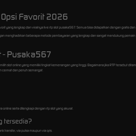
Opsi Favorit 2026
favorit yang lengkap dan viralnya live rtp slot pusaka567. Semua bisa didapatkan dengan gratis d
n menghadirkan beberapa metode pembayaran yang lengkap dan sangat mendukung pemain asal
t - Pusaka567
 slot online yang memiliki tingkat kemenangan yang tinggi. Bagaimana jika RTP tersebut ditamp
an cermat dan penuh semangat.
online serta dilengkapi dengan rtp slot yang akurat.
 tersedia?
transfer, via pulsa maupun via qris.