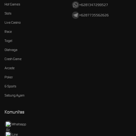
Hot Games
+6281347299527
Slots
+6287735562626
Live Casino
Race
Togel
Olahraga
Crash Game
Arcade
Poker
E-Sports
Sabung Ayam
Komunitas
Whatsapp
Line