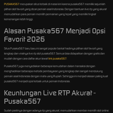
PUSAKA567
merupakan situs terbaik di masa kini karena pusaka567 memiliki sejumlah
pilihan slot favorit yang dicari pemain asal Indonesia. Dengan bantuan live rtp yang akurat
memudahkan para pemain memilih permainan yang tepat yang memiliki tingkat
kemenangan lebih tinggi.
Alasan Pusaka567 Menjadi Opsi
Favorit 2026
Situs Pusaka567 baru baru ini sangat populer berkat hadirnya pilihan slot favorit yang
lengkap dan viralnya live rtp slot pusaka567. Semua bisa didapatkan dengan gratis dan
mudah dengan cara daftar akun lewat
link pusaka567
.
Pusaka567 juga menyediakan beberapa kemudahan dalam transaksi dengan
menghadirkan beberapa metode pembayaran yang lengkap dan sangat mendukung
pemain asal Indonesia dengan mata uang Rupiah. Sehingga ini menjadi alasan paling kuat
pusaka567 menjadi opsi terbaik untuk pemain Indonesia.
Keuntungan Live RTP Akurat -
Pusaka567
Sudah pastinya dengan adanya rtp yang akurat, memudahkan member memilih slot online