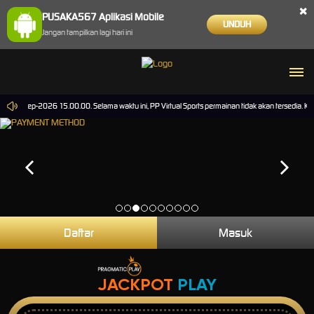
×
PUSAKA567 Aplikasi Mobile
UNDUH
Jangan tampilkan lagi hari ini
ai 30-Sep-2026 15.00.00. Selama waktu ini, PP Virtual Sports permainan tidak akan tersedia. 
Daftar
Masuk
JACKPOT
PLAY