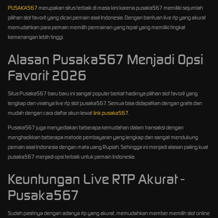
PUSAKA567
merupakan situs terbaik di masa kini karena pusaka567 memiliki sejumlah
pilihan slot favorit yang dicari pemain asal Indonesia. Dengan bantuan live rtp yang akurat
memudahkan para pemain memilih permainan yang tepat yang memiliki tingkat
kemenangan lebih tinggi.
Alasan Pusaka567 Menjadi Opsi
Favorit 2026
Situs Pusaka567 baru baru ini sangat populer berkat hadirnya pilihan slot favorit yang
lengkap dan viralnya live rtp slot pusaka567. Semua bisa didapatkan dengan gratis dan
mudah dengan cara daftar akun lewat
link pusaka567
.
Pusaka567 juga menyediakan beberapa kemudahan dalam transaksi dengan
menghadirkan beberapa metode pembayaran yang lengkap dan sangat mendukung
pemain asal Indonesia dengan mata uang Rupiah. Sehingga ini menjadi alasan paling kuat
pusaka567 menjadi opsi terbaik untuk pemain Indonesia.
Keuntungan Live RTP Akurat -
Pusaka567
Sudah pastinya dengan adanya rtp yang akurat, memudahkan member memilih slot online