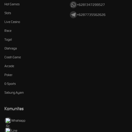
Hot Games
+6281347299527
Slots
+6287735562626
Live Casino
Race
Togel
Olahraga
Crash Game
Arcade
Poker
E-Sports
Sabung Ayam
Komunitas
Whatsapp
Line