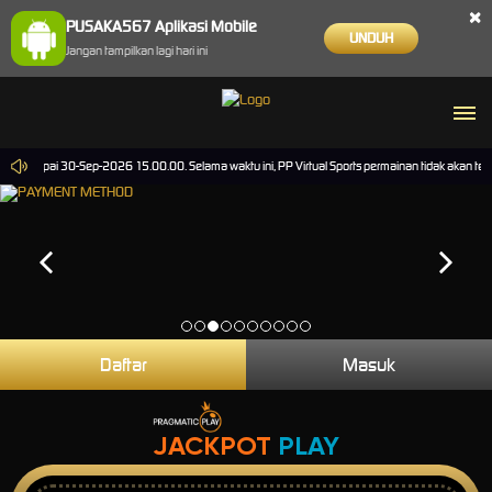
×
PUSAKA567 Aplikasi Mobile
UNDUH
Jangan tampilkan lagi hari ini
.00 sampai 30-Sep-2026 15.00.00. Selama waktu ini, PP Virtual Sports permainan tidak akan te
Daftar
Masuk
JACKPOT
PLAY