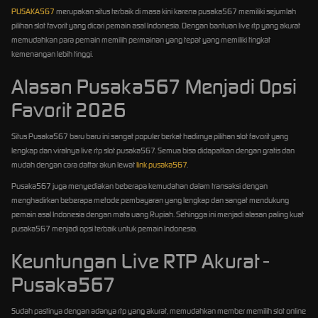
PUSAKA567
merupakan situs terbaik di masa kini karena pusaka567 memiliki sejumlah
pilihan slot favorit yang dicari pemain asal Indonesia. Dengan bantuan live rtp yang akurat
memudahkan para pemain memilih permainan yang tepat yang memiliki tingkat
kemenangan lebih tinggi.
Alasan Pusaka567 Menjadi Opsi
Favorit 2026
Situs Pusaka567 baru baru ini sangat populer berkat hadirnya pilihan slot favorit yang
lengkap dan viralnya live rtp slot pusaka567. Semua bisa didapatkan dengan gratis dan
mudah dengan cara daftar akun lewat
link pusaka567
.
Pusaka567 juga menyediakan beberapa kemudahan dalam transaksi dengan
menghadirkan beberapa metode pembayaran yang lengkap dan sangat mendukung
pemain asal Indonesia dengan mata uang Rupiah. Sehingga ini menjadi alasan paling kuat
pusaka567 menjadi opsi terbaik untuk pemain Indonesia.
Keuntungan Live RTP Akurat -
Pusaka567
Sudah pastinya dengan adanya rtp yang akurat, memudahkan member memilih slot online