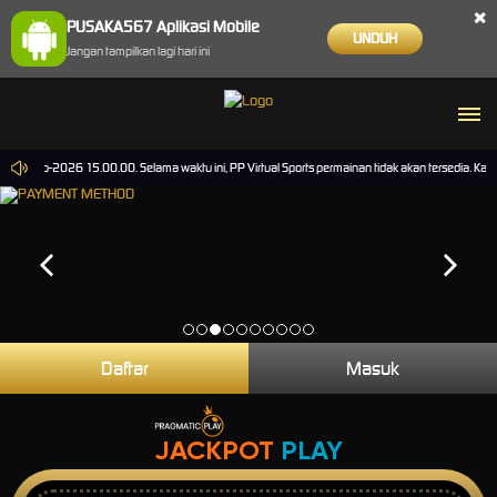
×
PUSAKA567 Aplikasi Mobile
UNDUH
Jangan tampilkan lagi hari ini
 30-Sep-2026 15.00.00. Selama waktu ini, PP Virtual Sports permainan tidak akan tersedia. Ka
Daftar
Masuk
JACKPOT
PLAY