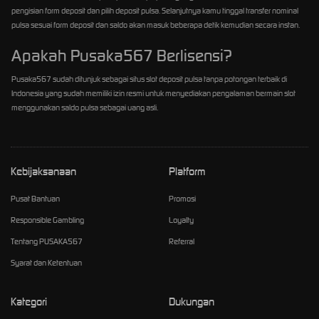
pengisian form deposit dan pilih deposit pulsa. Selanjutnya kamu tinggal transfer nominal
pulsa sesuai form deposit dan saldo akan masuk beberapa detik kemudian secara instan.
Apakah Pusaka567 Berlisensi?
Pusaka567 sudah ditunjuk sebagai situs slot deposit pulsa tanpa potongan terbaik di
Indonesia yang sudah memiliki izin resmi untuk menyediakan pengalaman bermain slot
menggunakan saldo pulsa sebagai uang asli.
Kebijaksanaan
Platform
Pusat Bantuan
Promosi
Responsible Gambling
Loyalty
Tentang PUSAKA567
Referral
Syarat dan Ketentuan
Kategori
Dukungan