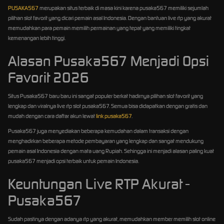
PUSAKA567
merupakan situs terbaik di masa kini karena pusaka567 memiliki sejumlah
pilihan slot favorit yang dicari pemain asal Indonesia. Dengan bantuan live rtp yang akurat
memudahkan para pemain memilih permainan yang tepat yang memiliki tingkat
kemenangan lebih tinggi.
Alasan Pusaka567 Menjadi Opsi
Favorit 2026
Situs Pusaka567 baru baru ini sangat populer berkat hadirnya pilihan slot favorit yang
lengkap dan viralnya live rtp slot pusaka567. Semua bisa didapatkan dengan gratis dan
mudah dengan cara daftar akun lewat
link pusaka567
.
Pusaka567 juga menyediakan beberapa kemudahan dalam transaksi dengan
menghadirkan beberapa metode pembayaran yang lengkap dan sangat mendukung
pemain asal Indonesia dengan mata uang Rupiah. Sehingga ini menjadi alasan paling kuat
pusaka567 menjadi opsi terbaik untuk pemain Indonesia.
Keuntungan Live RTP Akurat -
Pusaka567
Sudah pastinya dengan adanya rtp yang akurat, memudahkan member memilih slot online