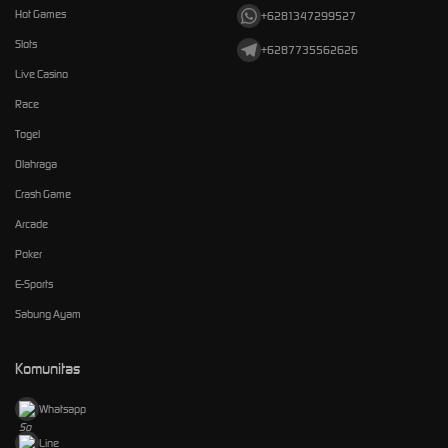
Hot Games
+6281347299527
Slots
+6287735562626
Live Casino
Race
Togel
Olahraga
Crash Game
Arcade
Poker
E-Sports
Sabung Ayam
Komunitas
Whatsapp
Line