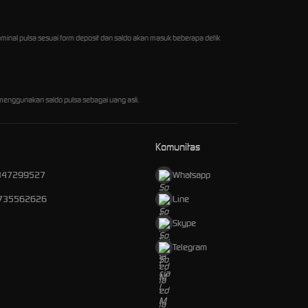
nominal pulsa sesuai form deposit dan saldo akan masuk beberapa detik
 menggunakan saldo pulsa sebagai uang asli.
Komunitas
347299527
Whatsapp
735562626
Line
Skype
Telegram