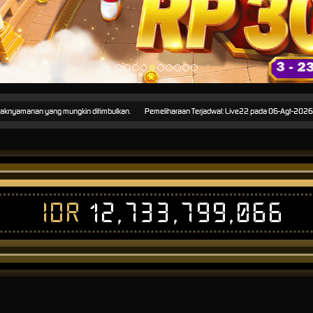
anan yang mungkin ditimbulkan.
Pemeliharaan Terjadwal: Live22 pada 06-Agt-2026 dari 13.2
IDR
12,733,799,066