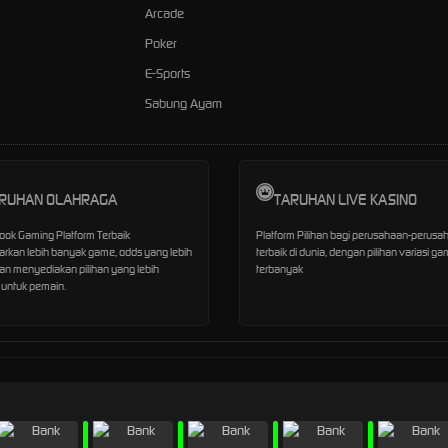
Arcade
Poker
E-Sports
Sabung Ayam
RUHAN OLAHRAGA
TARUHAN LIVE KASINO
ook Gaming Platform Terbaik
Platform Pilihan bagi perusahaan-perusa
kan lebih banyak game, odds yang lebih
terbaik di dunia, dengan pilihan variasi g
 dan menyediakan pilihan yang lebih
terbanyak
untuk pemain.