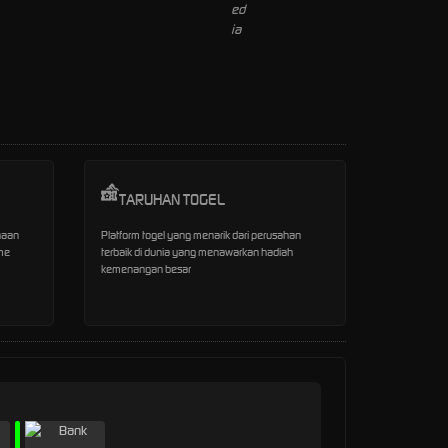
TARUHAN TOGEL
haan
Platform togel yang menarik dari perusahan
ame
terbaik di dunia yang menawarkan hadiah
kemenangan besar