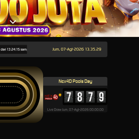
Jum, 07-Agt-2026 13.35.29
4.15 sampai 07-Agt-2026 14.30.00. Selama waktu ini, Live22 permainan tidak akan tersedia. 
Nex4D Pools Day
Live Draw Jum, 07-Agt-2026 00.00.00