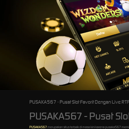
Sweet Bonanza
s****y
IDR
918,450.00
Gates of Olympus Super
Scatter
ario****a
IDR
884,000.00
Sweet Bonanza
s****y
IDR
838,800.00
Gates of Olympus Super
Scatter
ario****a
IDR
698,250.00
Sugar Rush
PUSAKA567 - Pusat Slot Favorit Dengan Live RTP
s****y
IDR
682,950.00
PUSAKA567 - Pusat Slot
Gates of Olympus Super
Scatter
PUSAKA567
merupakan situs terbaik di masa kini karena pusaka567 memili