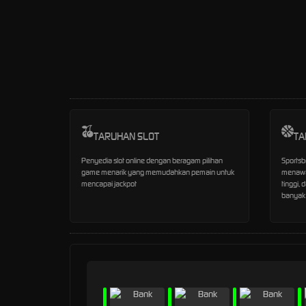
TARUHAN SLOT
TA
Penyedia slot online dengan beragam pilihan
Sportsb
game menarik yang memudahkan pemain untuk
menawar
mencapai jackpot
tinggi,
banyak 