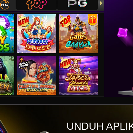
UNDUH APLIK