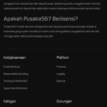
pengisian form deposit dan pilih deposit pulsa. Selanjutnya kamu tinggal transfer nominal
pulsa sesuai form deposit dan saldo akan masuk beberapa detik kemudian secara instan.
Apakah Pusaka567 Berlisensi?
Pusaka567 sudah ditunjuk sebagai situs slot deposit pulsa tanpa potongan terbaik di
Indonesia yang sudah memiliki izin resmi untuk menyediakan pengalaman bermain slot
menggunakan saldo pulsa sebagai uang asli.
Kebijaksanaan
Platform
Pusat Bantuan
Promosi
Responsible Gambling
Loyalty
Tentang PUSAKA567
Referral
Syarat dan Ketentuan
Kategori
Dukungan