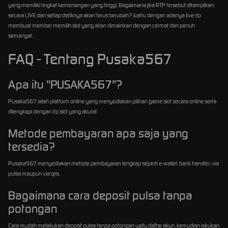
yang memiliki tingkat kemenangan yang tinggi. Bagaimana jika RTP tersebut ditampilkan
secara LIVE dan setiap detiknya akan terus berubah? Justru dengan adanya live rtp
membuat member memilih slot yang akan dimainkan dengan cermat dan penuh
semangat.
FAQ - Tentang Pusaka567
Apa itu "PUSAKA567"?
Pusaka567 ialah platform online yang menyediakan pilihan game slot secara online serta
dilengkapi dengan rtp slot yang akurat.
Metode pembayaran apa saja yang
tersedia?
Pusaka567 menyediakan metode pembayaran lengkap seperti e-wallet, bank transfer, via
pulsa maupun via qris.
Bagaimana cara deposit pulsa tanpa
potongan
Cara mudah melakukan deposit pulsa tanpa potongan yaitu daftar akun, kemudian lakukan