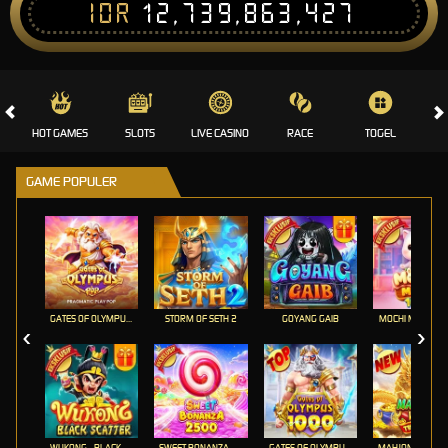
IDR
12,739,863,427
HOT GAMES
SLOTS
LIVE CASINO
RACE
TOGEL
OL
GAME POPULER
GATES OF OLYMPUS POP
STORM OF SETH 2
GOYANG GAIB
MOCHI MANIA 1
WUKONG - BLACK SCATTER
SWEET BONANZA 2500
GATES OF OLYMPUS 1000