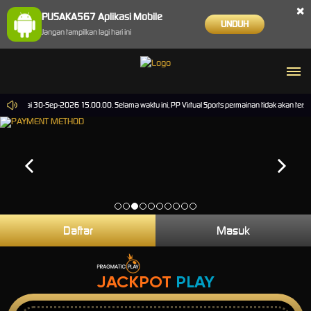
×
PUSAKA567 Aplikasi Mobile
UNDUH
Jangan tampilkan lagi hari ini
0 sampai 30-Sep-2026 15.00.00. Selama waktu ini, PP Virtual Sports permainan tidak akan ters
Daftar
Masuk
JACKPOT
PLAY