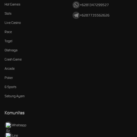
Hot Games
+6281347299527
Slots
+6287735562626
Live Casino
Race
Togel
Olahraga
Crash Game
Arcade
Poker
E-Sports
Sabung Ayam
Komunitas
Whatsapp
Line