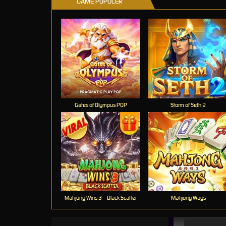
GAME POPULER
Gates of Olympus POP
Storm of Seth 2
Mahjong Wins 3 – Black Scatter
Mahjong Ways