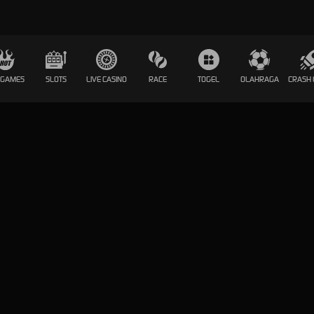
 GAMES
SLOTS
LIVE CASINO
RACE
TOGEL
OLAHRAGA
CRASH