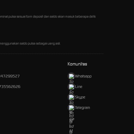
nominal pulsa sesuai form deposit dan saldo akan masuk beberapa detik
 menggunakan saldo pulsa sebagai uang asli.
Komunitas
347299527
Whatsapp
735562626
Line
Skype
Telegram