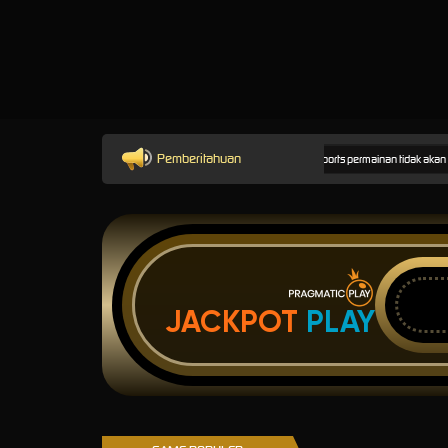
Pemberitahuan
 sampai 30-Sep-2026 15.00.00. Selama waktu ini, PP Virtual Sports permainan tidak akan terse
JACKPOT
PLAY