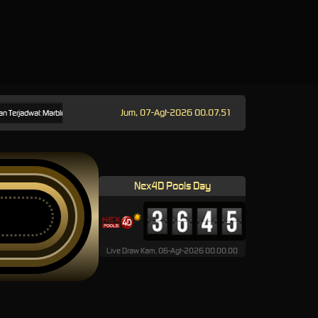
Jum, 07-Agt-2026 00.07.51
wal: MarbleX pada 31-Jul-2026 dari 00.00.00 sampai 31-Jul-2027 00.00.00. Selama waktu ini, 
Nex4D Pools Day
Live Draw Kam, 06-Agt-2026 00.00.00