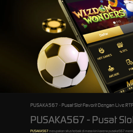
erik****8
IDR
812,790.00
Starlight Princess™ 1000
ho****2
IDR
758,200.00
Mahjong Wins 2
pusakab****7
IDR
746,800.00
Mahjong Wins 3 – Black
Scatter
qhoi****6
IDR
632,200.00
Wild West Gold Megaways
pusakab****7
IDR
578,200.00
Mahjong Wins 3 – Black
PUSAKA567 - Pusat Slot Favorit Dengan Live RTP
Scatter
PUSAKA567 - Pusat Slot
PUSAKA567
merupakan situs terbaik di masa kini karena pusaka567 memili