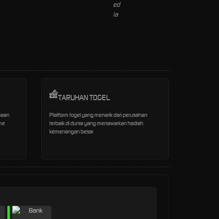
TARUHAN TOGEL
haan
Platform togel yang menarik dari perusahan
ame
terbaik di dunia yang menawarkan hadiah
kemenangan besar