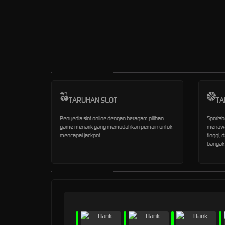
TARUHAN SLOT
TA
Penyedia slot online dengan beragam pilihan
Sportsb
game menarik yang memudahkan pemain untuk
menawar
mencapai jackpot
tinggi,
banyak 