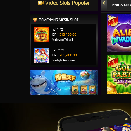
Video Slots Popular
PEMENANG MESIN SLOT
ho****2
IDR
1,219,400.00
Mahjong Wins 2
123****8
IDR
1,205,400.00
Starlight Princess
qhoi****6
IDR
1,196,800.00
Wild West Gold Megaways
pen****3
IDR
1,048,860.00
Gates of Olympus 1000
azizi****9
IDR
980,000.00
Egg Rush Jackpot Play