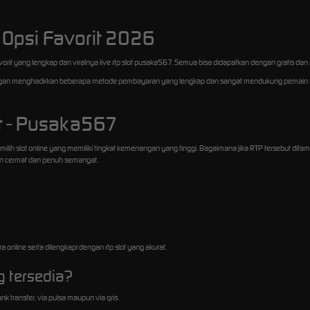
Opsi Favorit 2026
favorit yang lengkap dan viralnya live rtp slot pusaka567. Semua bisa didapatkan dengan gratis d
n menghadirkan beberapa metode pembayaran yang lengkap dan sangat mendukung pemain asal
t - Pusaka567
 slot online yang memiliki tingkat kemenangan yang tinggi. Bagaimana jika RTP tersebut ditamp
an cermat dan penuh semangat.
online serta dilengkapi dengan rtp slot yang akurat.
 tersedia?
transfer, via pulsa maupun via qris.