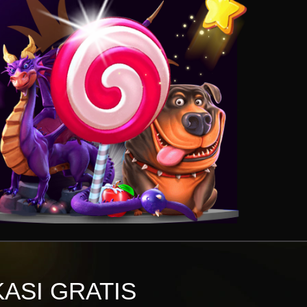
ASI GRATIS