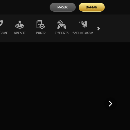
MASUK
DAFTAR
 GAME
ARCADE
POKER
E-SPORTS
SABUNG AYAM
PROMOSI