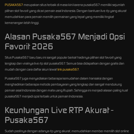
PUSAKA567
merupakan situs terbaik di masa kini karena pusaka567 memiliki sejumlah
pilihan slot favorit yang dicari pemain asal Indonesia. Dengan bantuan live rtp yang akurat
memudahkan para pemain memilih permainan yang tepat yang memiliki tingkat
kemenangan lebih tinggi.
Alasan Pusaka567 Menjadi Opsi
Favorit 2026
Situs Pusaka567 baru baru ini sangat populer berkat hadirnya pilihan slot favorit yang
lengkap dan viralnya live rtp slot pusaka567. Semua bisa didapatkan dengan gratis dan
mudah dengan cara daftar akun lewat
link pusaka567
.
Pusaka567 juga menyediakan beberapa kemudahan dalam transaksi dengan
menghadirkan beberapa metode pembayaran yang lengkap dan sangat mendukung
pemain asal Indonesia dengan mata uang Rupiah. Sehingga ini menjadi alasan paling kuat
pusaka567 menjadi opsi terbaik untuk pemain Indonesia.
Keuntungan Live RTP Akurat -
Pusaka567
Sudah pastinya dengan adanya rtp yang akurat, memudahkan member memilih slot online