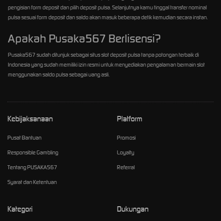
pengisian form deposit dan pilih deposit pulsa. Selanjutnya kamu tinggal transfer nominal
pulsa sesuai form deposit dan saldo akan masuk beberapa detik kemudian secara instan.
Apakah Pusaka567 Berlisensi?
Pusaka567 sudah ditunjuk sebagai situs slot deposit pulsa tanpa potongan terbaik di
Indonesia yang sudah memiliki izin resmi untuk menyediakan pengalaman bermain slot
menggunakan saldo pulsa sebagai uang asli.
Kebijaksanaan
Platform
Pusat Bantuan
Promosi
Responsible Gambling
Loyalty
Tentang PUSAKA567
Referral
Syarat dan Ketentuan
Kategori
Dukungan