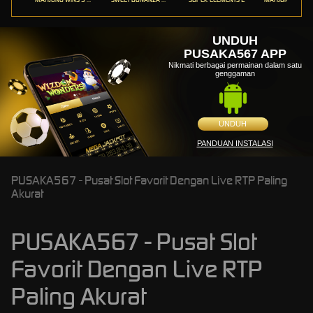
UNDUH
PUSAKA567 APP
Nikmati berbagai permainan dalam satu
genggaman
UNDUH
PANDUAN INSTALASI
PUSAKA567 - Pusat Slot Favorit Dengan Live RTP Paling
Akurat
PUSAKA567 - Pusat Slot
Favorit Dengan Live RTP
Paling Akurat