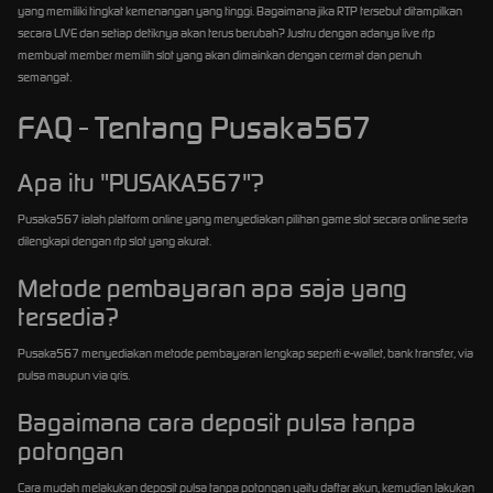
yang memiliki tingkat kemenangan yang tinggi. Bagaimana jika RTP tersebut ditampilkan
secara LIVE dan setiap detiknya akan terus berubah? Justru dengan adanya live rtp
membuat member memilih slot yang akan dimainkan dengan cermat dan penuh
semangat.
FAQ - Tentang Pusaka567
Apa itu "PUSAKA567"?
Pusaka567 ialah platform online yang menyediakan pilihan game slot secara online serta
dilengkapi dengan rtp slot yang akurat.
Metode pembayaran apa saja yang
tersedia?
Pusaka567 menyediakan metode pembayaran lengkap seperti e-wallet, bank transfer, via
pulsa maupun via qris.
Bagaimana cara deposit pulsa tanpa
potongan
Cara mudah melakukan deposit pulsa tanpa potongan yaitu daftar akun, kemudian lakukan