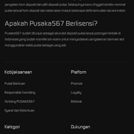
pengisian form deposit dan pilih deposit pulsa. Selanjutnya kamu tinggal transfer nominal
pulsa sesuai form deposit dan saldo akan masuk beberapa detik kemudian secara instan.
Apakah Pusaka567 Berlisensi?
Pusaka567 sudah ditunjuk sebagai situs slot deposit pulsa tanpa potongan terbaik di
Indonesia yang sudah memiliki izin resmi untuk menyediakan pengalaman bermain slot
menggunakan saldo pulsa sebagai uang asli.
Kebijaksanaan
Platform
Pusat Bantuan
Promosi
Responsible Gambling
Loyalty
Tentang PUSAKA567
Referral
Syarat dan Ketentuan
Kategori
Dukungan