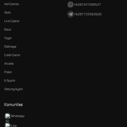
Hot Games
+6281347299527
Slots
+6287735562626
Live Casino
Race
Togel
Olahraga
Crash Game
Arcade
Poker
E-Sports
Sabung Ayam
Komunitas
Whatsapp
Line