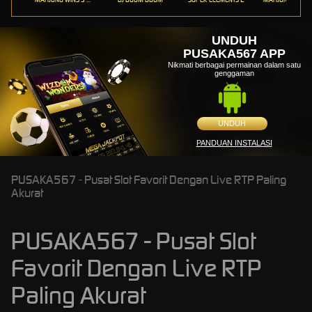
UNDUH
PUSAKA567 APP
Nikmati berbagai permainan dalam satu
genggaman
UNDUH
PANDUAN INSTALASI
PUSAKA567 - Pusat Slot Favorit Dengan Live RTP Paling
Akurat
PUSAKA567 - Pusat Slot
Favorit Dengan Live RTP
Paling Akurat