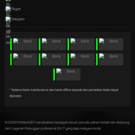
Skype
Telegram
* Selama bank maintenance dan bank offline deposit dan penarikan tidak dapat
diproses
©2026 PUSAKA567 menawarkan berbagai macam provider pilihan terbaik dan didukung
oleh Layanan Pelanggan profesional 24/7 yang siap melayani Anda.