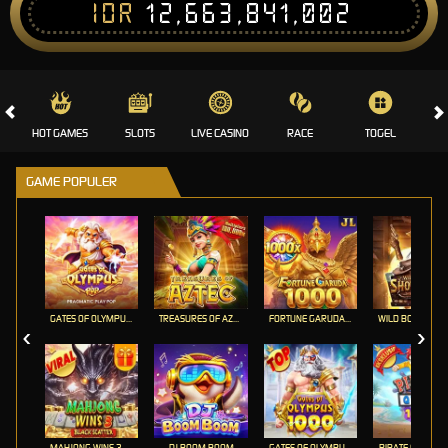
IDR
12,663,841,002
HOT GAMES
SLOTS
LIVE CASINO
RACE
TOGEL
OL
GAME POPULER
GATES OF OLYMPUS POP
TREASURES OF AZTEC
FORTUNE GARUDA 1000
MAHJONG WINS 3 – BLACK SCATTER
DJ BOOM BOOM
GATES OF OLYMPUS 1000
PIRATE QUEST 1