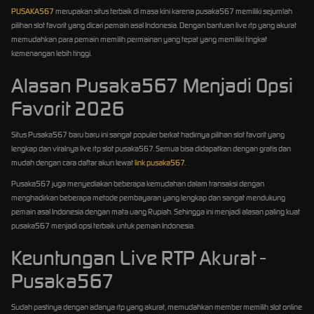
PUSAKA567
merupakan situs terbaik di masa kini karena pusaka567 memiliki sejumlah
pilihan slot favorit yang dicari pemain asal Indonesia. Dengan bantuan live rtp yang akurat
memudahkan para pemain memilih permainan yang tepat yang memiliki tingkat
kemenangan lebih tinggi.
Alasan Pusaka567 Menjadi Opsi
Favorit 2026
Situs Pusaka567 baru baru ini sangat populer berkat hadirnya pilihan slot favorit yang
lengkap dan viralnya live rtp slot pusaka567. Semua bisa didapatkan dengan gratis dan
mudah dengan cara daftar akun lewat
link pusaka567
.
Pusaka567 juga menyediakan beberapa kemudahan dalam transaksi dengan
menghadirkan beberapa metode pembayaran yang lengkap dan sangat mendukung
pemain asal Indonesia dengan mata uang Rupiah. Sehingga ini menjadi alasan paling kuat
pusaka567 menjadi opsi terbaik untuk pemain Indonesia.
Keuntungan Live RTP Akurat -
Pusaka567
Sudah pastinya dengan adanya rtp yang akurat, memudahkan member memilih slot online