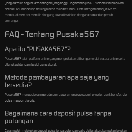
yang memiliki tingkat kemenangan yang tinggi. Bagaimana jika RTP tersebut ditampilkan
secara LIVE dan setiap detiknya akan terus berubah? Justru dengan adanya live rtp
membuat member memilih slot yang akan dimainkan dengan cermat dan penuh
semangat.
FAQ - Tentang Pusaka567
Apa itu "PUSAKA567"?
Pusaka567 ialah platform online yang menyediakan pilihan game slot secara online serta
dilengkapi dengan rtp slot yang akurat.
Metode pembayaran apa saja yang
tersedia?
Pusaka567 menyediakan metode pembayaran lengkap seperti e-wallet, bank transfer, via
pulsa maupun via qris.
Bagaimana cara deposit pulsa tanpa
potongan
Cara mudah melakukan deposit pulsa tanpa potongan yaitu daftar akun, kemudian lakukan