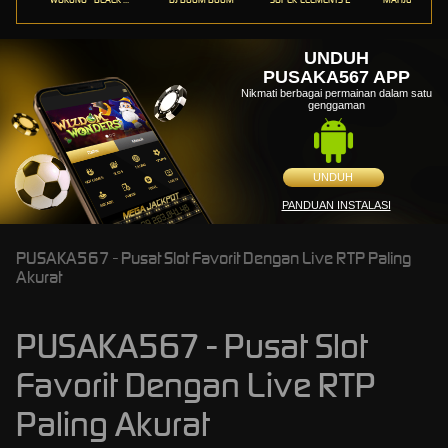
UNDUH
PUSAKA567 APP
Nikmati berbagai permainan dalam satu
genggaman
UNDUH
PANDUAN INSTALASI
PUSAKA567 - Pusat Slot Favorit Dengan Live RTP Paling
Akurat
PUSAKA567 - Pusat Slot
Favorit Dengan Live RTP
Paling Akurat