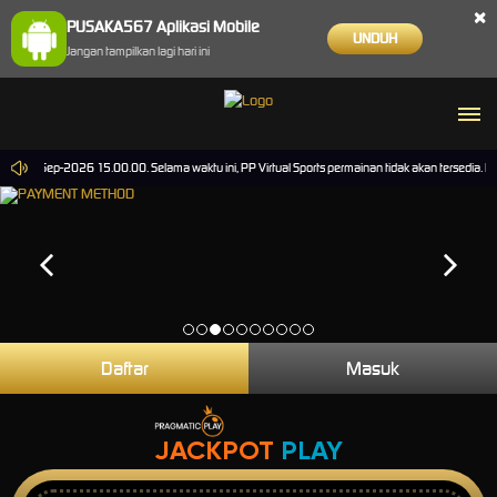
×
PUSAKA567 Aplikasi Mobile
UNDUH
Jangan tampilkan lagi hari ini
ai 30-Sep-2026 15.00.00. Selama waktu ini, PP Virtual Sports permainan tidak akan tersedia.
Daftar
Masuk
JACKPOT
PLAY