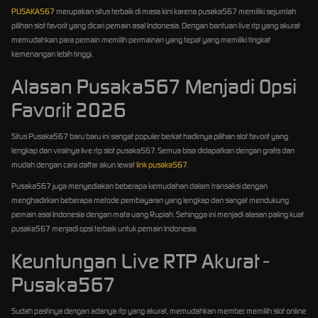
PUSAKA567
merupakan situs terbaik di masa kini karena pusaka567 memiliki sejumlah
pilihan slot favorit yang dicari pemain asal Indonesia. Dengan bantuan live rtp yang akurat
memudahkan para pemain memilih permainan yang tepat yang memiliki tingkat
kemenangan lebih tinggi.
Alasan Pusaka567 Menjadi Opsi
Favorit 2026
Situs Pusaka567 baru baru ini sangat populer berkat hadirnya pilihan slot favorit yang
lengkap dan viralnya live rtp slot pusaka567. Semua bisa didapatkan dengan gratis dan
mudah dengan cara daftar akun lewat
link pusaka567
.
Pusaka567 juga menyediakan beberapa kemudahan dalam transaksi dengan
menghadirkan beberapa metode pembayaran yang lengkap dan sangat mendukung
pemain asal Indonesia dengan mata uang Rupiah. Sehingga ini menjadi alasan paling kuat
pusaka567 menjadi opsi terbaik untuk pemain Indonesia.
Keuntungan Live RTP Akurat -
Pusaka567
Sudah pastinya dengan adanya rtp yang akurat, memudahkan member memilih slot online