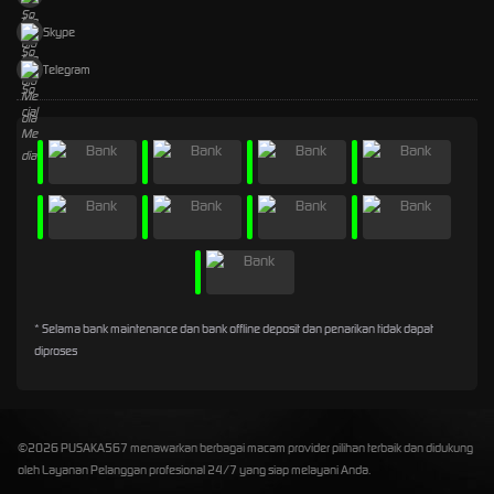
Skype
Telegram
* Selama bank maintenance dan bank offline deposit dan penarikan tidak dapat
diproses
©2026 PUSAKA567 menawarkan berbagai macam provider pilihan terbaik dan didukung
oleh Layanan Pelanggan profesional 24/7 yang siap melayani Anda.