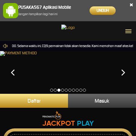
×
PUSAKA567 Aplikasi Mobile
UNDUH
Jangan tampilkan lagi hari ini
15.00.00. Selama waktu ini, CQ9 permainan tidak akan tersedia. Kami memohon maaf atas ketid
Daftar
Masuk
JACKPOT
PLAY