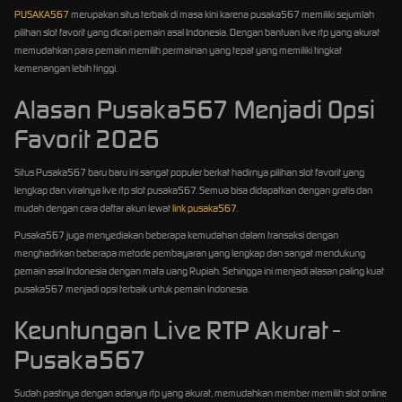
PUSAKA567
merupakan situs terbaik di masa kini karena pusaka567 memiliki sejumlah
pilihan slot favorit yang dicari pemain asal Indonesia. Dengan bantuan live rtp yang akurat
memudahkan para pemain memilih permainan yang tepat yang memiliki tingkat
kemenangan lebih tinggi.
Alasan Pusaka567 Menjadi Opsi
Favorit 2026
Situs Pusaka567 baru baru ini sangat populer berkat hadirnya pilihan slot favorit yang
lengkap dan viralnya live rtp slot pusaka567. Semua bisa didapatkan dengan gratis dan
mudah dengan cara daftar akun lewat
link pusaka567
.
Pusaka567 juga menyediakan beberapa kemudahan dalam transaksi dengan
menghadirkan beberapa metode pembayaran yang lengkap dan sangat mendukung
pemain asal Indonesia dengan mata uang Rupiah. Sehingga ini menjadi alasan paling kuat
pusaka567 menjadi opsi terbaik untuk pemain Indonesia.
Keuntungan Live RTP Akurat -
Pusaka567
Sudah pastinya dengan adanya rtp yang akurat, memudahkan member memilih slot online