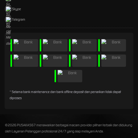
Skype
Telegram
* Selama bank maintenance dan bank offline deposit dan penarikan tidak dapat
diproses
©2026 PUSAKA567 menawarkan berbagai macam provider pilihan terbaik dan didukung
oleh Layanan Pelanggan profesional 24/7 yang siap melayani Anda.