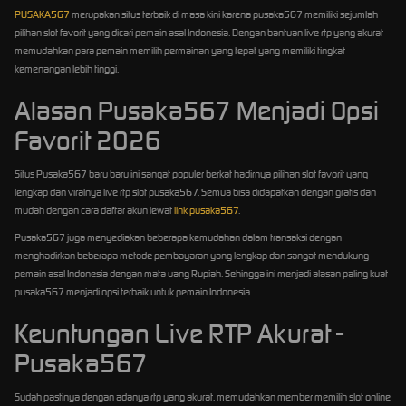
PUSAKA567
merupakan situs terbaik di masa kini karena pusaka567 memiliki sejumlah
pilihan slot favorit yang dicari pemain asal Indonesia. Dengan bantuan live rtp yang akurat
memudahkan para pemain memilih permainan yang tepat yang memiliki tingkat
kemenangan lebih tinggi.
Alasan Pusaka567 Menjadi Opsi
Favorit 2026
Situs Pusaka567 baru baru ini sangat populer berkat hadirnya pilihan slot favorit yang
lengkap dan viralnya live rtp slot pusaka567. Semua bisa didapatkan dengan gratis dan
mudah dengan cara daftar akun lewat
link pusaka567
.
Pusaka567 juga menyediakan beberapa kemudahan dalam transaksi dengan
menghadirkan beberapa metode pembayaran yang lengkap dan sangat mendukung
pemain asal Indonesia dengan mata uang Rupiah. Sehingga ini menjadi alasan paling kuat
pusaka567 menjadi opsi terbaik untuk pemain Indonesia.
Keuntungan Live RTP Akurat -
Pusaka567
Sudah pastinya dengan adanya rtp yang akurat, memudahkan member memilih slot online