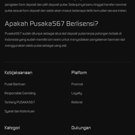
pengisian form deposit dan pilih deposit pulsa. Selanjutnya kamu tinggal transfer nominal
pulsa sesuai form deposit dan saldo akan masuk beberapa detik kemudian secara instan.
Apakah Pusaka567 Berlisensi?
Pusaka567 sudah ditunjuk sebagai situs slot deposit pulsa tanpa potongan terbaik di
Indonesia yang sudah memiliki izin resmi untuk menyediakan pengalaman bermain slot
menggunakan saldo pulsa sebagai uang asli.
Kebijaksanaan
Platform
Pusat Bantuan
Promosi
Responsible Gambling
Loyalty
Tentang PUSAKA567
Referral
Syarat dan Ketentuan
Kategori
Dukungan