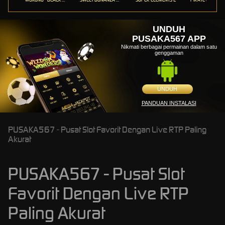
UNDUH
PUSAKA567 APP
Nikmati berbagai permainan dalam satu
genggaman
UNDUH
PANDUAN INSTALASI
PUSAKA567 - Pusat Slot Favorit Dengan Live RTP Paling
Akurat
PUSAKA567 - Pusat Slot
Favorit Dengan Live RTP
Paling Akurat