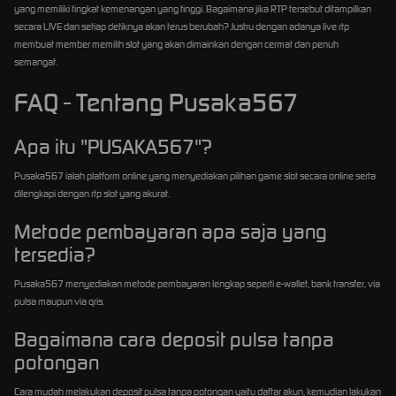
yang memiliki tingkat kemenangan yang tinggi. Bagaimana jika RTP tersebut ditampilkan
secara LIVE dan setiap detiknya akan terus berubah? Justru dengan adanya live rtp
membuat member memilih slot yang akan dimainkan dengan cermat dan penuh
semangat.
FAQ - Tentang Pusaka567
Apa itu "PUSAKA567"?
Pusaka567 ialah platform online yang menyediakan pilihan game slot secara online serta
dilengkapi dengan rtp slot yang akurat.
Metode pembayaran apa saja yang
tersedia?
Pusaka567 menyediakan metode pembayaran lengkap seperti e-wallet, bank transfer, via
pulsa maupun via qris.
Bagaimana cara deposit pulsa tanpa
potongan
Cara mudah melakukan deposit pulsa tanpa potongan yaitu daftar akun, kemudian lakukan