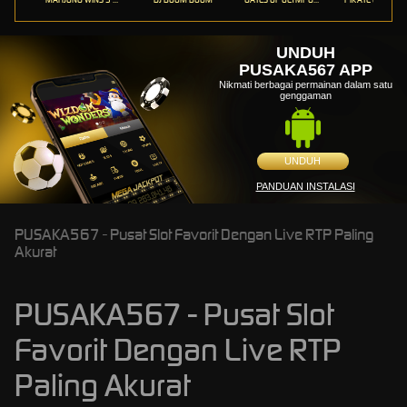
UNDUH
PUSAKA567 APP
Nikmati berbagai permainan dalam satu
genggaman
UNDUH
PANDUAN INSTALASI
PUSAKA567 - Pusat Slot Favorit Dengan Live RTP Paling
Akurat
PUSAKA567 - Pusat Slot
Favorit Dengan Live RTP
Paling Akurat