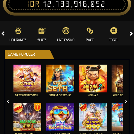
IDR
12,733,916,052
HOT GAMES
SLOTS
LIVE CASINO
RACE
TOGEL
OL
GAME POPULER
GATES OF OLYMPUS POP
STORM OF SETH 2
NEZHA 2
MAHJONG WINS 3 – BLACK SCATTER
DJ BOOM BOOM
GATES OF OLYMPUS 1000
PIRATE QUEST 1