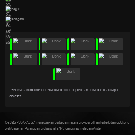
Skype
Telegram
* Selama bank maintenance dan bank offline deposit dan penarikan tidak dapat
diproses
©2026 PUSAKA567 menawarkan berbagai macam provider pilihan terbaik dan didukung
oleh Layanan Pelanggan profesional 24/7 yang siap melayani Anda.