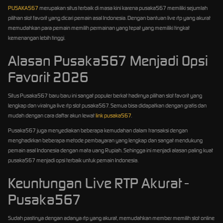
PUSAKA567
merupakan situs terbaik di masa kini karena pusaka567 memiliki sejumlah
pilihan slot favorit yang dicari pemain asal Indonesia. Dengan bantuan live rtp yang akurat
memudahkan para pemain memilih permainan yang tepat yang memiliki tingkat
kemenangan lebih tinggi.
Alasan Pusaka567 Menjadi Opsi
Favorit 2026
Situs Pusaka567 baru baru ini sangat populer berkat hadirnya pilihan slot favorit yang
lengkap dan viralnya live rtp slot pusaka567. Semua bisa didapatkan dengan gratis dan
mudah dengan cara daftar akun lewat
link pusaka567
.
Pusaka567 juga menyediakan beberapa kemudahan dalam transaksi dengan
menghadirkan beberapa metode pembayaran yang lengkap dan sangat mendukung
pemain asal Indonesia dengan mata uang Rupiah. Sehingga ini menjadi alasan paling kuat
pusaka567 menjadi opsi terbaik untuk pemain Indonesia.
Keuntungan Live RTP Akurat -
Pusaka567
Sudah pastinya dengan adanya rtp yang akurat, memudahkan member memilih slot online