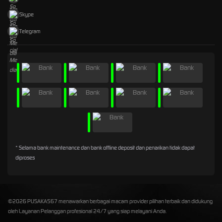
Skype
Telegram
* Selama bank maintenance dan bank offline deposit dan penarikan tidak dapat
diproses
©2026 PUSAKA567 menawarkan berbagai macam provider pilihan terbaik dan didukung
oleh Layanan Pelanggan profesional 24/7 yang siap melayani Anda.