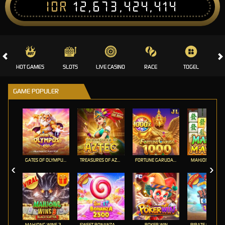
IDR
12,673,424,414
HOT GAMES
SLOTS
LIVE CASINO
RACE
TOGEL
OL
GAME POPULER
GATES OF OLYMPUS POP
TREASURES OF AZTEC
FORTUNE GARUDA 1000
MAHJONG MAX
MAHJONG WINS 3 – BLACK SCATTER
SWEET BONANZA 2500
POKER WIN
PIRATE QUEST 1