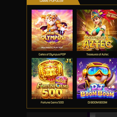
GAME POPULER
Gates of Olympus POP
Treasures of Aztec
Fortune Gems 500
DJ BOOM BOOM