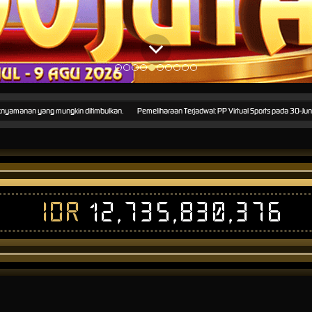
n yang mungkin ditimbulkan.
Pemeliharaan Terjadwal: PP Virtual Sports pada 30-Jun-2026 d
IDR
12,735,828,278