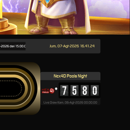
Jum, 07-Agt-2026 16.41.24
ari 15.00.00 sampai 30-Sep-2026 15.00.00. Selama waktu ini, PP Virtual Sports permainan tida
Nex4D Pools Night
Live Draw Kam, 06-Agt-2026 00.00.00