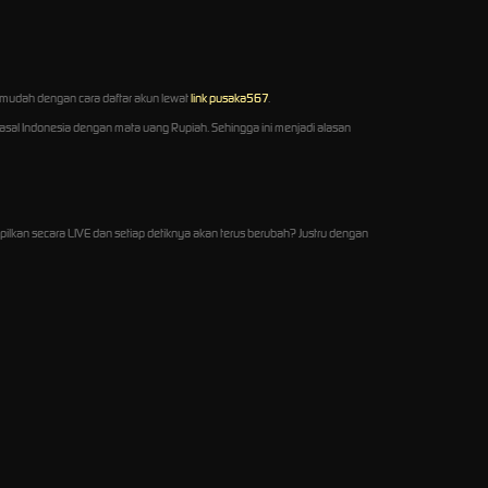
an mudah dengan cara daftar akun lewat
link pusaka567
.
 Indonesia dengan mata uang Rupiah. Sehingga ini menjadi alasan
ilkan secara LIVE dan setiap detiknya akan terus berubah? Justru dengan