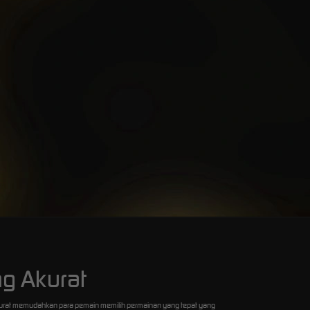
Pindai kod
untuk Un
Android 
ng Akurat
ng akurat memudahkan para pemain memilih permainan yang tepat yang