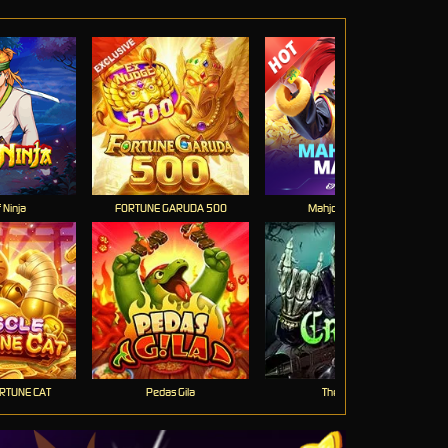
 Ninja
FORTUNE GARUDA 500
Mahjong Magic
RTUNE CAT
Pedas Gila
The Crypt