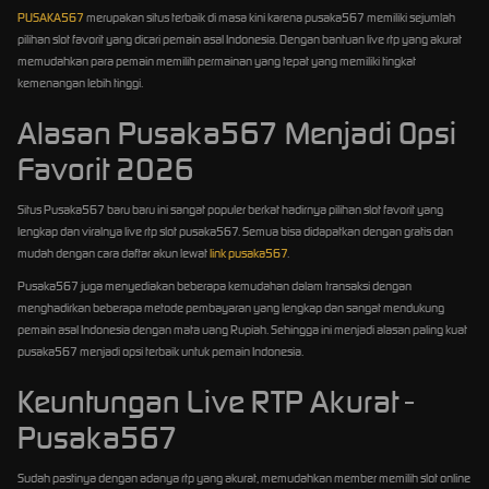
PUSAKA567
merupakan situs terbaik di masa kini karena pusaka567 memiliki sejumlah
pilihan slot favorit yang dicari pemain asal Indonesia. Dengan bantuan live rtp yang akurat
memudahkan para pemain memilih permainan yang tepat yang memiliki tingkat
kemenangan lebih tinggi.
Alasan Pusaka567 Menjadi Opsi
Favorit 2026
Situs Pusaka567 baru baru ini sangat populer berkat hadirnya pilihan slot favorit yang
lengkap dan viralnya live rtp slot pusaka567. Semua bisa didapatkan dengan gratis dan
mudah dengan cara daftar akun lewat
link pusaka567
.
Pusaka567 juga menyediakan beberapa kemudahan dalam transaksi dengan
menghadirkan beberapa metode pembayaran yang lengkap dan sangat mendukung
pemain asal Indonesia dengan mata uang Rupiah. Sehingga ini menjadi alasan paling kuat
pusaka567 menjadi opsi terbaik untuk pemain Indonesia.
Keuntungan Live RTP Akurat -
Pusaka567
Sudah pastinya dengan adanya rtp yang akurat, memudahkan member memilih slot online