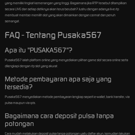
yang memiliki tingkat kemenangan yang tinggi. Bagaimana jika RTP tersebut ditampilkan
secara LIVE dan setiap detiknya akan terus berubah? Justru dengan adanya live rtp
membuat member memilih slot yang akan dimainkan dengan cermat dan penuh
semangat.
FAQ - Tentang Pusaka567
Apa itu "PUSAKA567"?
Pusaka567 ialah platform online yang menyediakan pilihan game slot secara online serta
dilengkapi dengan rtp slot yang akurat.
Metode pembayaran apa saja yang
tersedia?
Pusaka567 menyediakan metode pembayaran lengkap seperti e-wallet, bank transfer, via
pulsa maupun via qris.
Bagaimana cara deposit pulsa tanpa
potongan
Cara mudah melakukan deposit pulsa tanpa potongan yaitu daftar akun, kemudian lakukan