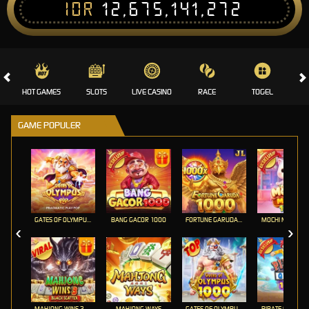
IDR
12,675,141,272
HOT GAMES
SLOTS
LIVE CASINO
RACE
TOGEL
OL
GAME POPULER
GATES OF OLYMPUS POP
BANG GACOR 1000
FORTUNE GARUDA 1000
MOCHI MANIA 1
MAHJONG WINS 3 – BLACK SCATTER
MAHJONG WAYS
GATES OF OLYMPUS 1000
PIRATE QUEST 1