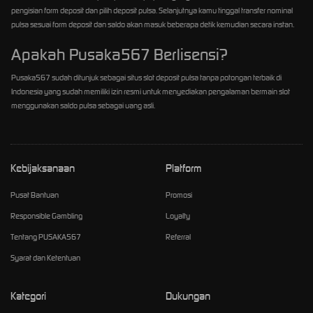
pengisian form deposit dan pilih deposit pulsa. Selanjutnya kamu tinggal transfer nominal
pulsa sesuai form deposit dan saldo akan masuk beberapa detik kemudian secara instan.
Apakah Pusaka567 Berlisensi?
Pusaka567 sudah ditunjuk sebagai situs slot deposit pulsa tanpa potongan terbaik di
Indonesia yang sudah memiliki izin resmi untuk menyediakan pengalaman bermain slot
menggunakan saldo pulsa sebagai uang asli.
Kebijaksanaan
Platform
Pusat Bantuan
Promosi
Responsible Gambling
Loyalty
Tentang PUSAKA567
Referral
Syarat dan Ketentuan
Kategori
Dukungan