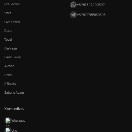
Hot Games
+6281347299527
Slots
+6287735562626
Live Casino
Race
Togel
Olahraga
Crash Game
Arcade
Poker
E-Sports
Sabung Ayam
Komunitas
Whatsapp
Line