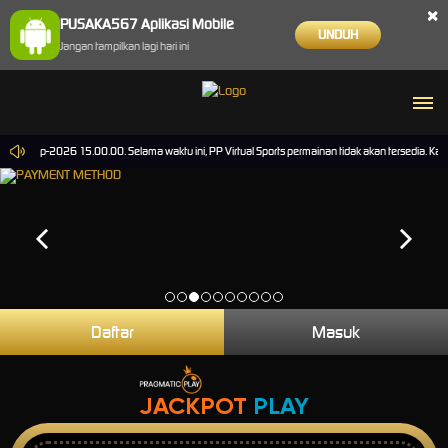
×
PUSAKA567 Aplikasi Mobile
UNDUH
Jangan tampilkan lagi hari ini
i 30-Sep-2026 15.00.00. Selama waktu ini, PP Virtual Sports permainan tidak akan tersedia. K
Daftar
Masuk
JACKPOT
PLAY