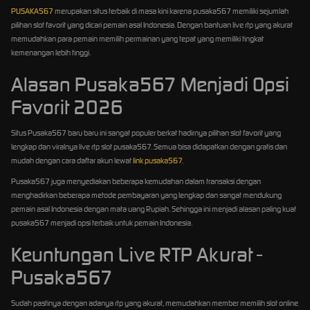
PUSAKA567
merupakan situs terbaik di masa kini karena pusaka567 memiliki sejumlah
pilihan slot favorit yang dicari pemain asal Indonesia. Dengan bantuan live rtp yang akurat
memudahkan para pemain memilih permainan yang tepat yang memiliki tingkat
kemenangan lebih tinggi.
Alasan Pusaka567 Menjadi Opsi
Favorit 2026
Situs Pusaka567 baru baru ini sangat populer berkat hadirnya pilihan slot favorit yang
lengkap dan viralnya live rtp slot pusaka567. Semua bisa didapatkan dengan gratis dan
mudah dengan cara daftar akun lewat
link pusaka567
.
Pusaka567 juga menyediakan beberapa kemudahan dalam transaksi dengan
menghadirkan beberapa metode pembayaran yang lengkap dan sangat mendukung
pemain asal Indonesia dengan mata uang Rupiah. Sehingga ini menjadi alasan paling kuat
pusaka567 menjadi opsi terbaik untuk pemain Indonesia.
Keuntungan Live RTP Akurat -
Pusaka567
Sudah pastinya dengan adanya rtp yang akurat, memudahkan member memilih slot online